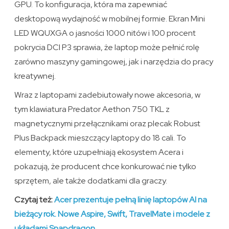
GPU. To konfiguracja, która ma zapewniać
desktopową wydajność w mobilnej formie. Ekran Mini
LED WQUXGA o jasności 1000 nitów i 100 procent
pokrycia DCI P3 sprawia, że laptop może pełnić rolę
zarówno maszyny gamingowej, jak i narzędzia do pracy
kreatywnej.
Wraz z laptopami zadebiutowały nowe akcesoria, w
tym klawiatura Predator Aethon 750 TKL z
magnetycznymi przełącznikami oraz plecak Robust
Plus Backpack mieszczący laptopy do 18 cali. To
elementy, które uzupełniają ekosystem Acera i
pokazują, że producent chce konkurować nie tylko
sprzętem, ale także dodatkami dla graczy.
Czytaj też:
Acer prezentuje pełną linię laptopów AI na
bieżący rok. Nowe Aspire, Swift, TravelMate i modele z
układami Snapdragon