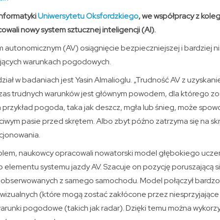
Informatyki
Uniwersytetu Oksfordzkiego
, we współpracy z kole
cowali nowy system sztucznej inteligencji (AI).
 autonomicznym (AV) osiągnięcie bezpieczniejszej i bardziej n
jających warunkach pogodowych.
ział w badaniach jest Yasin Almalioglu. „Trudność AV z uzyska
as trudnych warunków jest głównym powodem, dla którego zo
Na przykład pogoda, taka jak deszcz, mgła lub śnieg, może spo
aściwym pasie przed skrętem. Albo zbyt późno zatrzyma się na 
cjonowania.
blem, naukowcy opracowali nowatorski model głębokiego uczen
 elementu systemu jazdy AV. Szacuje on pozycję poruszającą 
 obserwowanych z samego samochodu. Model połączył bardz
 wizualnych (które mogą zostać zakłócone przez niesprzyjające
arunki pogodowe (takich jak radar). Dzięki temu można wykorz