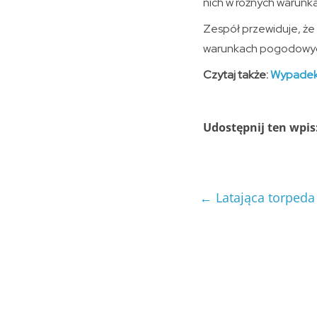
nich w różnych warun
Zespół przewiduje, że 
warunkach pogodowy
Czytaj także:
Wypadek
Udostępnij ten wpis
←
Latająca torped