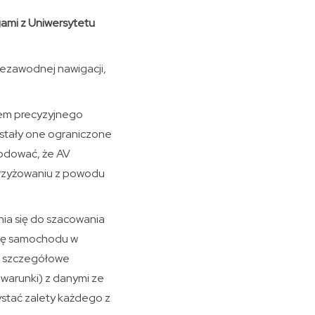
gami z Uniwersytetu
iezawodnej nawigacji,
niem precyzyjnego
stały one ograniczone
wodować, że AV
skrzyżowaniu z powodu
ia się do szacowania
się samochodu w
o szczegółowe
 warunki) z danymi ze
ystać zalety każdego z