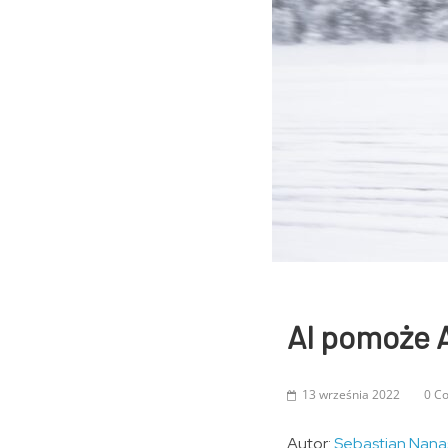
AI pomoże 
13 września 2022
0 C
Autor:
Sebastian Nana