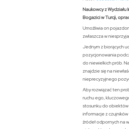
Naukowcy z Wydziału 
Bogazici w Turcji, opra
Umożliwia on pojazdom
zwłaszcza w niesprzy
Jednym z biorących ud
pozycjonowania podcz
do niewielkich prób. 
znajdzie się na niewł
nieprecyzyjnego pozy
Aby rozwiązać ten pro
ruchu ego, kluczowego
stosunku do obiektów
informacje z czujników
źródeł odpornych na w