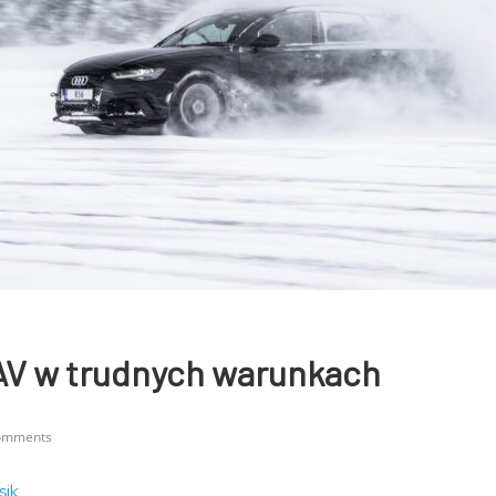
AV w trudnych warunkach
omments
sik