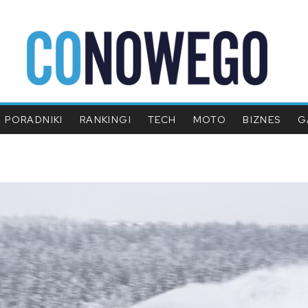
PORADNIKI
RANKINGI
TECH
MOTO
BIZNES
G