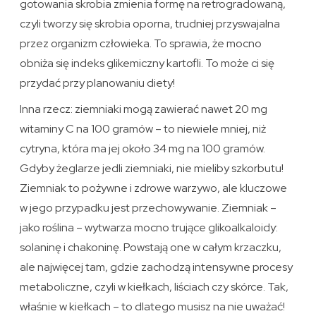
gotowania skrobia zmienia formę na retrogradowaną,
czyli tworzy się skrobia oporna, trudniej przyswajalna
przez organizm człowieka. To sprawia, że mocno
obniża się indeks glikemiczny kartofli. To może ci się
przydać przy planowaniu diety!
Inna rzecz: ziemniaki mogą zawierać nawet 20 mg
witaminy C na 100 gramów – to niewiele mniej, niż
cytryna, która ma jej około 34 mg na 100 gramów.
Gdyby żeglarze jedli ziemniaki, nie mieliby szkorbutu!
Ziemniak to pożywne i zdrowe warzywo, ale kluczowe
w jego przypadku jest przechowywanie. Ziemniak –
jako roślina – wytwarza mocno trujące glikoalkaloidy:
solaninę i chakoninę. Powstają one w całym krzaczku,
ale najwięcej tam, gdzie zachodzą intensywne procesy
metaboliczne, czyli w kiełkach, liściach czy skórce. Tak,
właśnie w kiełkach – to dlatego musisz na nie uważać!