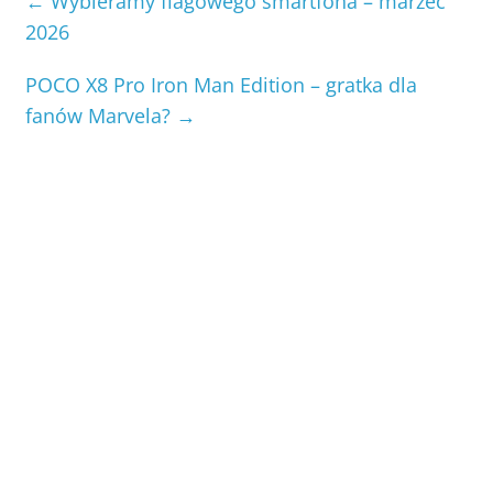
←
Wybieramy flagowego smartfona – marzec
2026
POCO X8 Pro Iron Man Edition – gratka dla
fanów Marvela?
→