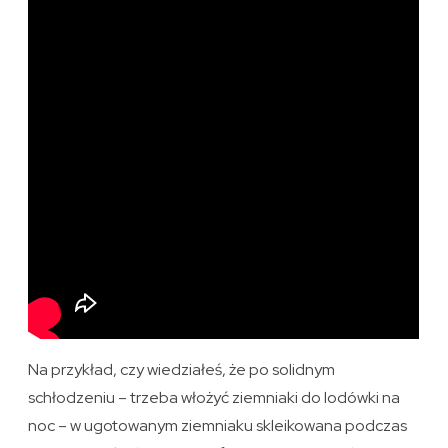
Na przykład, czy wiedziałeś, że po solidnym
schłodzeniu – trzeba włożyć ziemniaki do lodówki na
noc – w ugotowanym ziemniaku skleikowana podczas