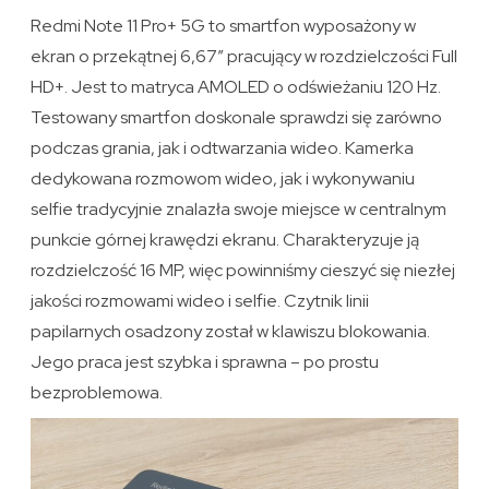
Redmi Note 11 Pro+ 5G to smartfon wyposażony w
ekran o przekątnej 6,67″ pracujący w rozdzielczości Full
HD+. Jest to matryca AMOLED o odświeżaniu 120 Hz.
Testowany smartfon doskonale sprawdzi się zarówno
podczas grania, jak i odtwarzania wideo. Kamerka
dedykowana rozmowom wideo, jak i wykonywaniu
selfie tradycyjnie znalazła swoje miejsce w centralnym
punkcie górnej krawędzi ekranu. Charakteryzuje ją
rozdzielczość 16 MP, więc powinniśmy cieszyć się niezłej
jakości rozmowami wideo i selfie. Czytnik linii
papilarnych osadzony został w klawiszu blokowania.
Jego praca jest szybka i sprawna – po prostu
bezproblemowa.