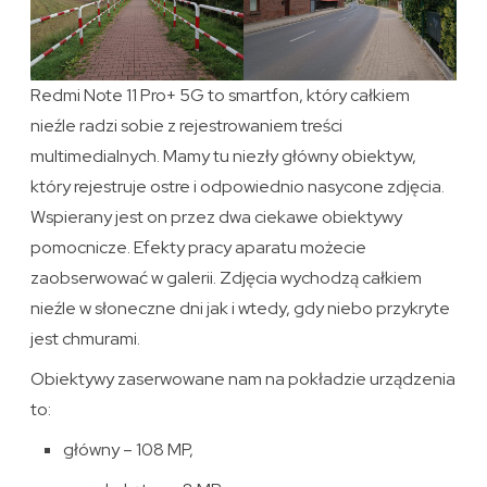
Redmi Note 11 Pro+ 5G to smartfon, który całkiem
nieźle radzi sobie z rejestrowaniem treści
multimedialnych. Mamy tu niezły główny obiektyw,
który rejestruje ostre i odpowiednio nasycone zdjęcia.
Wspierany jest on przez dwa ciekawe obiektywy
pomocnicze. Efekty pracy aparatu możecie
zaobserwować w galerii. Zdjęcia wychodzą całkiem
nieźle w słoneczne dni jak i wtedy, gdy niebo przykryte
jest chmurami.
Obiektywy zaserwowane nam na pokładzie urządzenia
to:
główny – 108 MP,