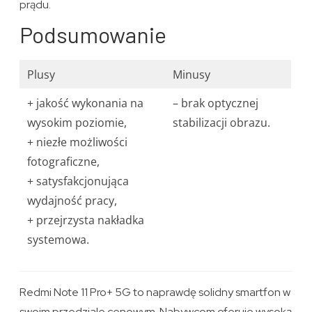
prądu.
Podsumowanie
Plusy
Minusy
+ jakość wykonania na
– brak optycznej
wysokim poziomie,
stabilizacji obrazu.
+ niezłe możliwości
fotograficzne,
+ satysfakcjonująca
wydajność pracy,
+ przejrzysta nakładka
systemowa.
Redmi Note 11 Pro+ 5G to naprawdę solidny smartfon w
swoim przedziale cenowym. Nabywcom oferuje wysoką