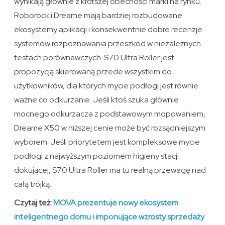
wynikają głównie z krótszej obecności marki na rynku.
Roborock i Dreame mają bardziej rozbudowane
ekosystemy aplikacji i konsekwentnie dobre recenzje
systemów rozpoznawania przeszkód w niezależnych
testach porównawczych. S70 Ultra Roller jest
propozycją skierowaną przede wszystkim do
użytkowników, dla których mycie podłogi jest równie
ważne co odkurzanie. Jeśli ktoś szuka głównie
mocnego odkurzacza z podstawowym mopowaniem,
Dreame X50 w niższej cenie może być rozsądniejszym
wyborem. Jeśli priorytetem jest kompleksowe mycie
podłogi z najwyższym poziomem higieny stacji
dokującej, S70 Ultra Roller ma tu realną przewagę nad
całą trójką.
Czytaj też:
MOVA prezentuje nowy ekosystem
inteligentnego domu i imponujące wzrosty sprzedaży