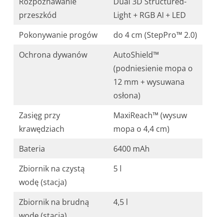
Rozpoznawanie
Dual 3D Structured-
przeszkód
Light + RGB AI + LED
Pokonywanie progów
do 4 cm (StepPro™ 2.0)
Ochrona dywanów
AutoShield™
(podniesienie mopa o
12 mm + wysuwana
osłona)
Zasięg przy
MaxiReach™ (wysuw
krawędziach
mopa o 4,4 cm)
Bateria
6400 mAh
Zbiornik na czystą
5 l
wodę (stacja)
Zbiornik na brudną
4,5 l
wodę (stacja)