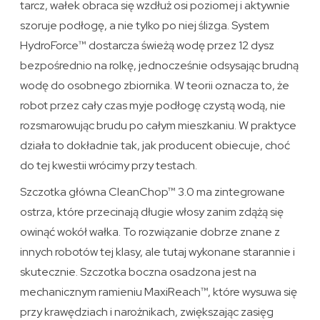
tarcz, wałek obraca się wzdłuż osi poziomej i aktywnie
szoruje podłogę, a nie tylko po niej ślizga. System
HydroForce™ dostarcza świeżą wodę przez 12 dysz
bezpośrednio na rolkę, jednocześnie odsysając brudną
wodę do osobnego zbiornika. W teorii oznacza to, że
robot przez cały czas myje podłogę czystą wodą, nie
rozsmarowując brudu po całym mieszkaniu. W praktyce
działa to dokładnie tak, jak producent obiecuje, choć
do tej kwestii wrócimy przy testach.
Szczotka główna CleanChop™ 3.0 ma zintegrowane
ostrza, które przecinają długie włosy zanim zdążą się
owinąć wokół wałka. To rozwiązanie dobrze znane z
innych robotów tej klasy, ale tutaj wykonane starannie i
skutecznie. Szczotka boczna osadzona jest na
mechanicznym ramieniu MaxiReach™, które wysuwa się
przy krawędziach i narożnikach, zwiększając zasięg