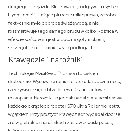
drugiego przejazdu. Kluczową rolę odgrywa tu system
HydroForce™. Bieżące płukanie rolki sprawia, że robot
faktycznie myje podłogę świeżą wodą, a nie
rozsmarowuje tego samego brudu w kółko. Różnica w
efekcie końcowym jest widoczna gołym okiem,
szczególnie na ciemniejszych podłogach.
Krawędzie i narożniki
Technologia MaxiReach™ działa i to całkiem
skutecznie. Wysuwane ramię ze szczotką boczną i rolką
rzeczywiście sięga bliżej listew niż standardowe
rozwiązania. Narożniki to jednak nadal pięta achillesowa
każdego okrągłego robota i S70 Ultra Roller nie jest tu
wyjątkiem. Przy prostych krawędziach wypadał dobrze,
ale w głębokich narożnikach zostawiał wąski pasek,
który wymagał ręcznej interwencji.