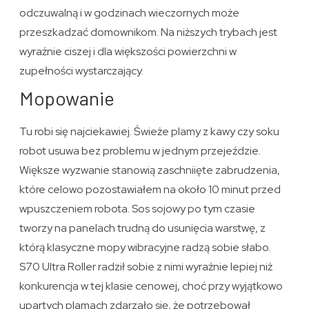
odczuwalną i w godzinach wieczornych może
przeszkadzać domownikom. Na niższych trybach jest
wyraźnie ciszej i dla większości powierzchni w
zupełności wystarczający.
Mopowanie
Tu robi się najciekawiej. Świeże plamy z kawy czy soku
robot usuwa bez problemu w jednym przejeździe.
Większe wyzwanie stanowią zaschniięte zabrudzenia,
które celowo pozostawiałem na około 10 minut przed
wpuszczeniem robota. Sos sojowy po tym czasie
tworzy na panelach trudną do usunięcia warstwę, z
którą klasyczne mopy wibracyjne radzą sobie słabo.
S70 Ultra Roller radził sobie z nimi wyraźnie lepiej niż
konkurencja w tej klasie cenowej, choć przy wyjątkowo
upartych plamach zdarzało się, że potrzebował