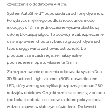
czyszczenia o dodatkowe 4,4 cm.
System AutoShield™ odpowiada za ochronę dywanów.
Po wykryciu miękkiego podłoża robot unosi moduł
mopujący o 12 mm i jednocześnie wysuwa plastikową
osłonę blokującą wilgoć. To podwójne zabezpieczenie
działa sprawnie, choć przy bardzo grubych dywanach
typu shaggy warto zachować ostrożność, bo
producent sam zastrzega, że maksymalne
podniesienie mopa to właśnie te 12 mm.
Za rozpoznawanie otoczenia odpowiada system Dual
3D Structured-Light z kamerą RGB i doświetleniem
LED, który według specyfikacji rozpoznaje ponad 280
rodzajów obiektów. Czujniki rozmieszczone są z przodu
i po bokach robota, co zapewnia dobre pokrycie pola
widzenia nawet w słabszym oświetleniu. Do kwestii