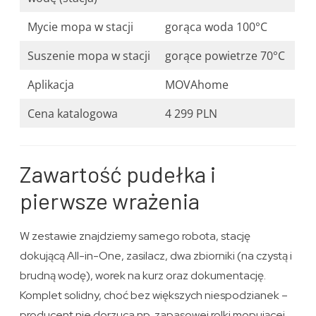
Mycie mopa w stacji
gorąca woda 100°C
Suszenie mopa w stacji
gorące powietrze 70°C
Aplikacja
MOVAhome
Cena katalogowa
4 299 PLN
Zawartość pudełka i
pierwsze wrażenia
W zestawie znajdziemy samego robota, stację
dokującą All-in-One, zasilacz, dwa zbiorniki (na czystą i
brudną wodę), worek na kurz oraz dokumentację.
Komplet solidny, choć bez większych niespodzianek –
producent nie dorzuca np. zapasowej rolki mopującej,