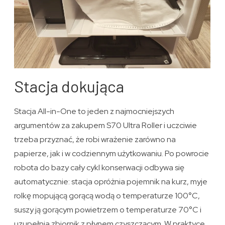
Stacja dokująca
Stacja All-in-One to jeden z najmocniejszych
argumentów za zakupem S70 Ultra Roller i uczciwie
trzeba przyznać, że robi wrażenie zarówno na
papierze, jak i w codziennym użytkowaniu. Po powrocie
robota do bazy cały cykl konserwacji odbywa się
automatycznie: stacja opróżnia pojemnik na kurz, myje
rolkę mopującą gorącą wodą o temperaturze 100°C,
suszy ją gorącym powietrzem o temperaturze 70°C i
uzupełnia zbiornik z płynem czyszczącym. W praktyce