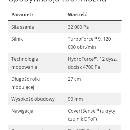
Parametr
Wartość
Siła ssania
32 000 Pa
Silnik
TurboForce™ 9, 120
000 obr./min
Technologia
HydroForce™, 12 dysz,
mopowania
docisk 4700 Pa
Długość rolki
27 cm
mopującej
Wysokość obudowy
90 mm
Nawigacja
CovertSense™ (ukryty
czujnik DToF)