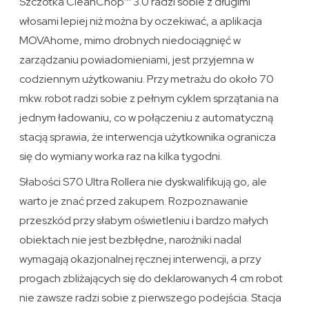
Szczotka CleanChop™ 3.0 radzi sobie z długimi
włosami lepiej niż można by oczekiwać, a aplikacja
MOVAhome, mimo drobnych niedociągnięć w
zarządzaniu powiadomieniami, jest przyjemna w
codziennym użytkowaniu. Przy metrażu do około 70
mkw. robot radzi sobie z pełnym cyklem sprzątania na
jednym ładowaniu, co w połączeniu z automatyczną
stacją sprawia, że interwencja użytkownika ogranicza
się do wymiany worka raz na kilka tygodni.
Słabości S70 Ultra Rollera nie dyskwalifikują go, ale
warto je znać przed zakupem. Rozpoznawanie
przeszkód przy słabym oświetleniu i bardzo małych
obiektach nie jest bezbłędne, narożniki nadal
wymagają okazjonalnej ręcznej interwencji, a przy
progach zbliżających się do deklarowanych 4 cm robot
nie zawsze radzi sobie z pierwszego podejścia. Stacja