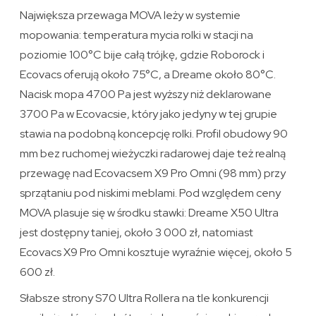
Największa przewaga MOVA leży w systemie
mopowania: temperatura mycia rolki w stacji na
poziomie 100°C bije całą trójkę, gdzie Roborock i
Ecovacs oferują około 75°C, a Dreame około 80°C.
Nacisk mopa 4700 Pa jest wyższy niż deklarowane
3700 Pa w Ecovacsie, który jako jedyny w tej grupie
stawia na podobną koncepcję rolki. Profil obudowy 90
mm bez ruchomej wieżyczki radarowej daje też realną
przewagę nad Ecovacsem X9 Pro Omni (98 mm) przy
sprzątaniu pod niskimi meblami. Pod względem ceny
MOVA plasuje się w środku stawki: Dreame X50 Ultra
jest dostępny taniej, około 3 000 zł, natomiast
Ecovacs X9 Pro Omni kosztuje wyraźnie więcej, około 5
600 zł.
Słabsze strony S70 Ultra Rollera na tle konkurencji