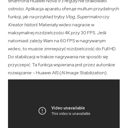
smartfona Huawei Nova 9 z reguły nie brakowało
ostrości. Aplikacja aparatu oferuje multum przydatnych
funkcji, jak na przykład tryby
Vlog
,
Supermakro
czy
Kreator historii
. Materiały wideo nagracie w
maksymalnej rozdzielczości 4K przy 30 FPS. Jeśli
natomiast zależy Wam na 60 FPS w nagrywanym
wideo, to musicie zmniejszyć rozdzielczość do Full HD.
Do stabilizacji w trakcie nagrywania nie sposób się
przyczepić. Ta funkcja wspierana jest przez autorskie
rozwiązanie – Huawei AIS (AI Image Stabilization).