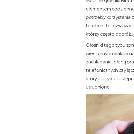
Mobilne głośniki Bluet
elementem codzienneg
potrzeby korzystania z
torebce. To rozwiązani
którzy często podróżuj
Głośniki tego typu spra
wieczornym relaksie na
zachlapania, długą pr
telefonicznych czy łąc
który nie tylko zastępu
utrudnione.