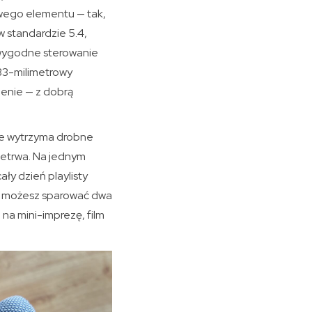
owego elementu — tak,
 standardzie 5.4,
i wygodne sterowanie
 33-milimetrowy
ienie — z dobrą
 że wytrzyma drobne
zetrwa. Na jednym
ły dzień playlisty
 — możesz sparować dwa
na mini-imprezę, film