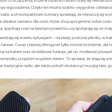
ooth to urządzenia, które w ostatnich latach stały się niemal 
o wyposażenia. Dzięki nim można szybko i wygodnie odtwarz
 kabli, a ich kompaktowe rozmiary sprawiają, że mieszczą się w 
e idealne zarówno dla osób, które chcą uprzyjemnić sobie czas w
ą, spędzają czas na świeżym powietrzu czy spotykają się ze zna
wdzają się w wielu sytuacjach – na plaży, podczas pikniku, w tra
 tarasie. Coraz częściej oferują nie tylko mocne brzmienie, ale
acę na baterii oraz dodatkowe funkcje, jak np. możliwość prow
zenia kilku urządzeń w system stereo. To sprawia, że stają się 
je tradycyjne radio, ale także potrafi dostarczyć muzykę tam, gd