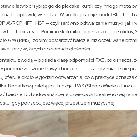
tawie łatwo przypiąć go do plecaka, kurtki czy innego metal
a nam naprawdę wszędzie. W środku pracuje moduł Bluetooth w
DP, AVRCP, HFP i HSP — czyli zarówno odtwarzanie muzyki, jak 
w telefonicznych. Pomimo skali mikro umieszczono tu solidny,
oło 6 W (RMS), zdolny dostarczyć bardziej niż oczekiwane brzm
 nawet przy wyższych poziomach głośności.
 kontaktu z wodą — posiada klasę odporności IPX5, co oznacza,
zy poranne zroszone trawy, choć pełnego zanurzenia już nie pr
 oferuje około 9 godzin odtwarzania, co w praktyce oznacza ca
ka. Dodatkową zaletą jest funkcja TWS (Stereo Wireless Link)
skać bardziej rozbudowaną scenę dźwiękową. Idealne rozwiązanie 
ostu, gdy potrzebujesz więcej przestrzeni muzycznej.