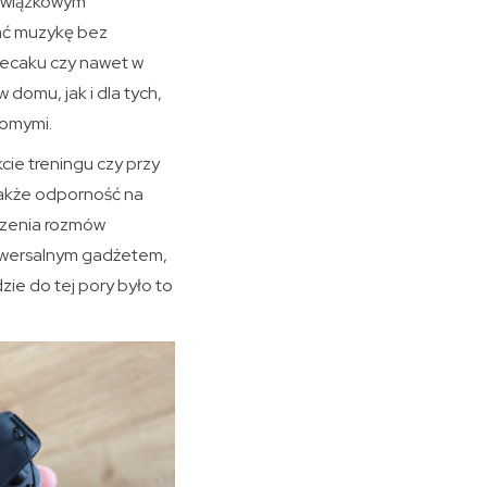
obowiązkowym
ać muzykę bez
plecaku czy nawet w
 domu, jak i dla tych,
jomymi.
kcie treningu czy przy
 także odporność na
adzenia rozmów
uniwersalnym gadżetem,
zie do tej pory było to