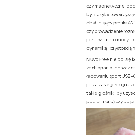
czy magnetycznej pods
by muzyka towarzyszył
obsługujący profile A2
czy prowadzenie rozmó
przetwornik o mocy ok
dynamiką i czystością
Muvo Free nie boi się
zachlapania, deszcz c
ładowaniu (port USB-C)
poza zasięgiem gniazd
takie głośniki, by uzy
pod chmurką czy po pr