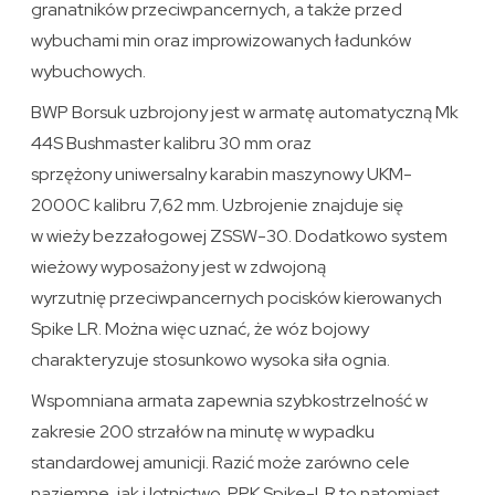
granatników przeciwpancernych, a także przed
wybuchami min oraz improwizowanych ładunków
wybuchowych.
BWP Borsuk uzbrojony jest w armatę automatyczną Mk
44S Bushmaster kalibru 30 mm oraz
sprzężony uniwersalny karabin maszynowy UKM-
2000C kalibru 7,62 mm. Uzbrojenie znajduje się
w wieży bezzałogowej ZSSW-30. Dodatkowo system
wieżowy wyposażony jest w zdwojoną
wyrzutnię przeciwpancernych pocisków kierowanych
Spike LR. Można więc uznać, że wóz bojowy
charakteryzuje stosunkowo wysoka siła ognia.
Wspomniana armata zapewnia szybkostrzelność w
zakresie 200 strzałów na minutę w wypadku
standardowej amunicji. Razić może zarówno cele
naziemne, jak i lotnictwo. PPK Spike-LR to natomiast