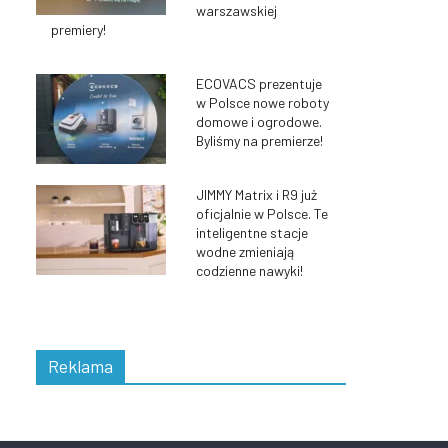
warszawskiej
premiery!
ECOVACS prezentuje
w Polsce nowe roboty
domowe i ogrodowe.
Byliśmy na premierze!
JIMMY Matrix i R9 już
oficjalnie w Polsce. Te
inteligentne stacje
wodne zmieniają
codzienne nawyki!
Reklama