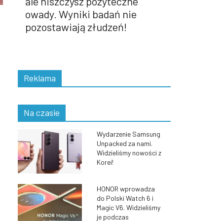
ale niszczysz pożyteczne
owady. Wyniki badań nie
pozostawiają złudzeń!
Reklama
Na czasie
Wydarzenie Samsung
Unpacked za nami.
Widzieliśmy nowości z
Korei!
HONOR wprowadza
do Polski Watch 6 i
Magic V6. Widzieliśmy
je podczas