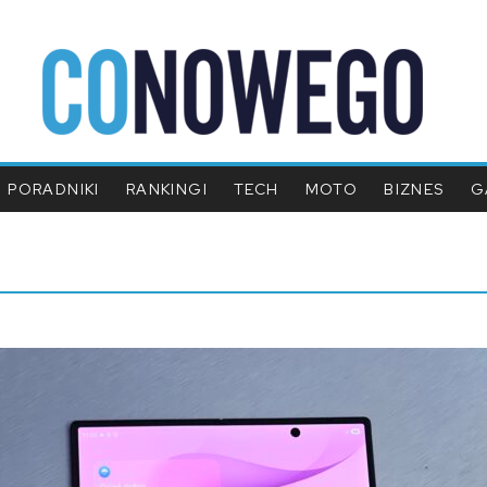
PORADNIKI
RANKINGI
TECH
MOTO
BIZNES
G