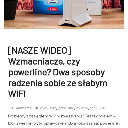
[NASZE WIDEO]
Wzmacniacze, czy
powerline? Dwa sposoby
radzenia sobie ze słabym
WiFi
,
,
,
,
,
0 Comments
AVM
fritz
powerline
routery
top2
wifi
Problemy z zasięgiem WiFi w mieszkaniu? Też tak miałem –
blok z wielkiej płyty. Sprawdziłem dwa rozwiązania: powerline i