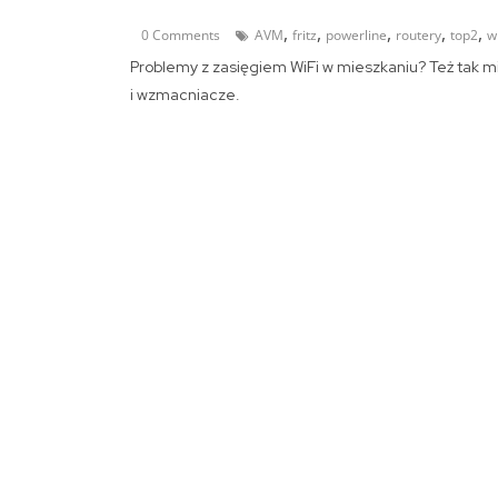
,
,
,
,
,
0 Comments
AVM
fritz
powerline
routery
top2
wi
Problemy z zasięgiem WiFi w mieszkaniu? Też tak mia
i wzmacniacze.