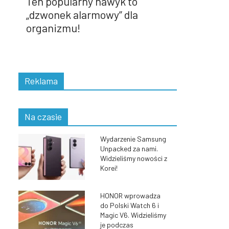
Ten popularny nawyk to
„dzwonek alarmowy” dla
organizmu!
Reklama
Na czasie
Wydarzenie Samsung
Unpacked za nami.
Widzieliśmy nowości z
Korei!
HONOR wprowadza
do Polski Watch 6 i
Magic V6. Widzieliśmy
je podczas