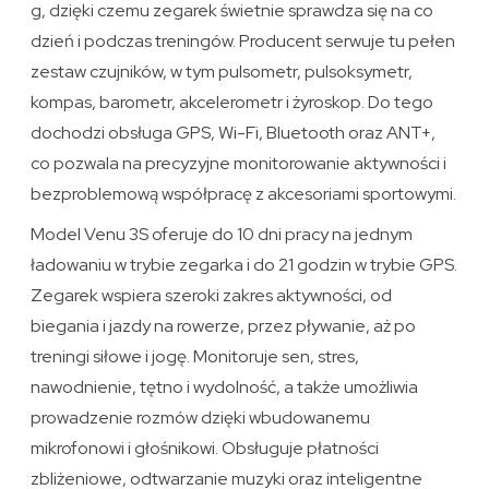
g, dzięki czemu zegarek świetnie sprawdza się na co
dzień i podczas treningów. Producent serwuje tu pełen
zestaw czujników, w tym pulsometr, pulsoksymetr,
kompas, barometr, akcelerometr i żyroskop. Do tego
dochodzi obsługa GPS, Wi-Fi, Bluetooth oraz ANT+,
co pozwala na precyzyjne monitorowanie aktywności i
bezproblemową współpracę z akcesoriami sportowymi.
Model Venu 3S oferuje do 10 dni pracy na jednym
ładowaniu w trybie zegarka i do 21 godzin w trybie GPS.
Zegarek wspiera szeroki zakres aktywności, od
biegania i jazdy na rowerze, przez pływanie, aż po
treningi siłowe i jogę. Monitoruje sen, stres,
nawodnienie, tętno i wydolność, a także umożliwia
prowadzenie rozmów dzięki wbudowanemu
mikrofonowi i głośnikowi. Obsługuje płatności
zbliżeniowe, odtwarzanie muzyki oraz inteligentne