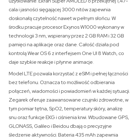
użytkowanie. Ekran Super AMOLED o przekątnej 1,47-
cala i jasności sięgającej 3000 nitów zapewnia
doskonałą czytelność nawet w pełnym słońcu. W
środku pracuje procesor Exynos W1000 wykonany w
technologii 3 nm, wspierany przez 2 GB RAM i 32 GB
pamięci na aplikacje oraz dane. Całość działa pod
kontrolą Wear OS 6 z interfejsem One UI 8 Watch, co
daje szybkie reakcje i płynne animacje.
Model LTE pozwala korzystać z eSIM i pełnej łączności
bez telefonu. Oznacza to możliwość odbierania
połączeń, wiadomości i powiadomień w każdej sytuacji.
Zegarek oferuje zaawansowane czujniki zdrowotne, w
tym pomiar tętna, SpO2, temperatury skóry, analizę
snu oraz funkcje EKG i ciśnienia krwi. Wbudowane GPS,
GLONASS, Galileo i Beidou dbają o precyzyjne
śledzenie aktywności. Bateria 435 mAh zapewnia