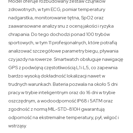
Model oferuje rozbudowany zestaw czujników
zdrowotnych, w tym ECG, pomiar temperatury
nadgarstka, monitorowanie tętna, SpO2 oraz
zaawansowane analizy snu z oceną jakości i ryzyka
chrapania. Do tego dochodzi ponad 100 trybów
sportowych, w tym 11 profesjonalnych, które potrafią
analizować szczegółowe parametry biegu, pływania
czy jazdy na rowerze. Smartwatch obsługuje nawigację
GPS z podwójną częstotliwością L1 i L5, co zapewnia
bardzo wysoką dokładność lokalizacji nawet w
trudnych warunkach. Bateria pozwala na około 5 dni
pracy w trybie inteligentnym oraz do 16 dni w trybie
oszczędnym, a wodoodporność IP68 i 5ATM oraz
zgodność z normą MIL-STD-810H gwarantują
odporność na ekstremalne temperatury, pył, wilgoć i
wstrząsy.