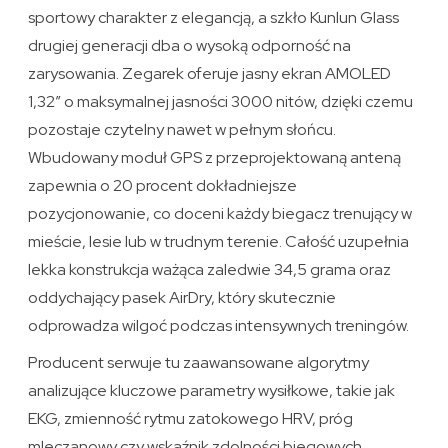
sportowy charakter z elegancją, a szkło Kunlun Glass
drugiej generacji dba o wysoką odporność na
zarysowania. Zegarek oferuje jasny ekran AMOLED
1,32″ o maksymalnej jasności 3000 nitów, dzięki czemu
pozostaje czytelny nawet w pełnym słońcu.
Wbudowany moduł GPS z przeprojektowaną anteną
zapewnia o 20 procent dokładniejsze
pozycjonowanie, co doceni każdy biegacz trenujący w
mieście, lesie lub w trudnym terenie. Całość uzupełnia
lekka konstrukcja ważąca zaledwie 34,5 grama oraz
oddychający pasek AirDry, który skutecznie
odprowadza wilgoć podczas intensywnych treningów.
Producent serwuje tu zaawansowane algorytmy
analizujące kluczowe parametry wysiłkowe, takie jak
EKG, zmienność rytmu zatokowego HRV, próg
mleczanowy czy wskaźnik zdolności biegowych.