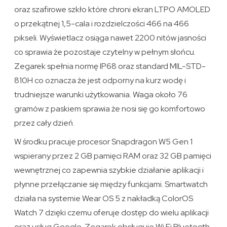
oraz szafirowe szkło które chroni ekran LTPO AMOLED
o przekątnej 1,5-cala i rozdzielczości 466 na 466
pikseli. Wyświetlacz osiąga nawet 2200 nitów jasności
co sprawia że pozostaje czytelny w pełnym słońcu.
Zegarek spełnia normę IP68 oraz standard MIL-STD-
810H co oznacza że jest odporny na kurz wodę i
trudniejsze warunki użytkowania. Waga około 76
gramów z paskiem sprawia że nosi się go komfortowo
przez cały dzień.
W środku pracuje procesor Snapdragon W5 Gen 1
wspierany przez 2 GB pamięci RAM oraz 32 GB pamięci
wewnętrznej co zapewnia szybkie działanie aplikacji i
płynne przełączanie się między funkcjami. Smartwatch
działa na systemie Wear OS 5 z nakładką ColorOS
Watch 7 dzięki czemu oferuje dostęp do wielu aplikacji
oraz usług Google. Zegarek obsługuje Wi Fi Bluetooth