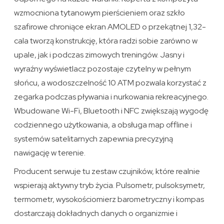
wzmocniona tytanowym pierścieniem oraz szkło
szafirowe chroniące ekran AMOLED o przekątnej 1,32-
cala tworzą konstrukcję, która radzi sobie zarówno w
upale, jak i podczas zimowych treningów. Jasny i
wyraźny wyświetlacz pozostaje czytelny w pełnym
słońcu, a wodoszczelność 10 ATM pozwala korzystać z
zegarka podczas pływania i nurkowania rekreacyjnego.
Wbudowane Wi-Fi, Bluetooth i NFC zwiększają wygodę
codziennego użytkowania, a obsługa map offline i
systemów satelitarnych zapewnia precyzyjną
nawigację w terenie.
Producent serwuje tu zestaw czujników, które realnie
wspierają aktywny tryb życia. Pulsometr, pulsoksymetr,
termometr, wysokościomierz barometryczny i kompas
dostarczają dokładnych danych o organizmie i