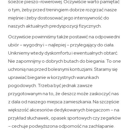
ścieżce pieszo-rowerowej. Oczywiście warto pamiętać
o tym, żeby przed treningiem dobrze rozgrzać nasze
mięśnie i żeby dostosować jego intensywność do
naszych aktualnych predyspozycji fizycznych.
Oczywiście powinniśmy także postawić na odpowiedni
ubiór – wygodny i – najlepiej – przylegający do ciała.
Unikniemy wtedy dyskomfortu i ewentualnych obtarć.
Nie zapomnijmy o dobrych butach do biegania. To one
uchronią nas przed bolesnymi kontuzjami. Staramy się
uprawiać bieganie w korzystnych warunkach
pogodowych. Trzeba być jednak zawsze
przygotowanym na to, że deszcz może zaskoczyć nas
z dala od naszego miejsca zamieszkania. Na szczęście
większość akcesoriów dedykowanych biegaczom – na
przykład słuchawek, opasek sportowych czy zegarków
– cechuje podwyższona odporność na zachlapanie.