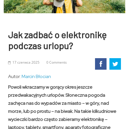
Jak zadbać o elektronikę
podczas urlopu?
17 czerwca 2025
0 Comments
Autor:
Marcin Błocian
Powoli wkraczamy w gorący okres jeszcze
przedwakacyjnych urlopów. Słoneczna pogoda
zachęca nas do wypadów za miasto – w góry, nad
morze, lub po prostu – na biwak. Na takie kilkudniowe
wycieczki bardzo często zabieramy elektronikę –
laptopy, tablety, smartfony, aparaty fotograficzne