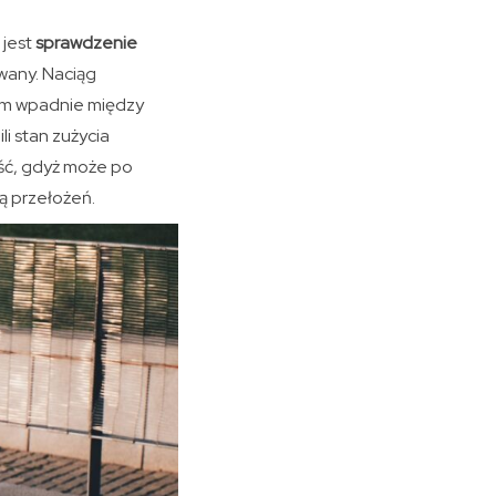
 jest
sprawdzenie
wany. Naciąg
um wpadnie między
i stan zużycia
ęść, gdyż może po
ą przełożeń.