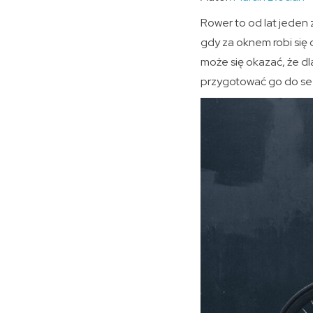
Rower to od lat jeden 
gdy za oknem robi się 
może się okazać, że d
przygotować go do sez