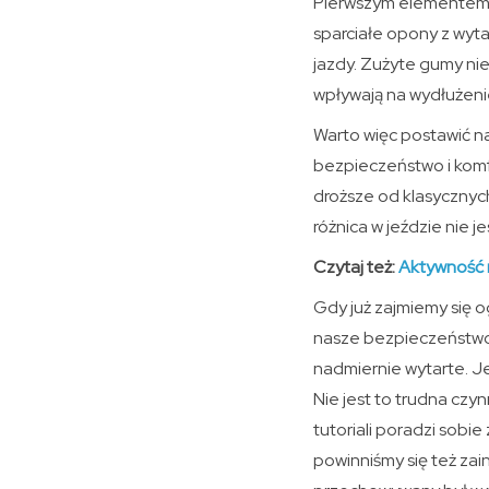
Pierwszym elementem, 
sparciałe opony z wyt
jazdy. Zużyte gumy ni
wpływają na wydłużen
Warto więc postawić n
bezpieczeństwo i komf
droższe od klasycznych
różnica w jeździe nie 
Czytaj też:
Aktywność 
Gdy już zajmiemy się 
nasze bezpieczeństwo (
nadmiernie wytarte. Je
Nie jest to trudna cz
tutoriali poradzi sobi
powinniśmy się też zai