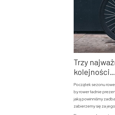
Trzy najważ
kolejności
Początek sezonu rowe
by rower ładnie prezen
jaką powinniśmy zadba
zabierzemy się za jeg