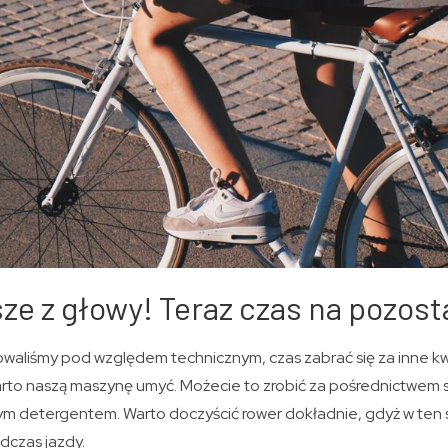
ze z głowy! Teraz czas na pozost
owaliśmy pod względem technicznym, czas zabrać się za inne kw
arto naszą maszynę umyć. Możecie to zrobić za pośrednictwem s
ym detergentem. Warto doczyścić rower dokładnie, gdyż w ten
dczas jazdy.