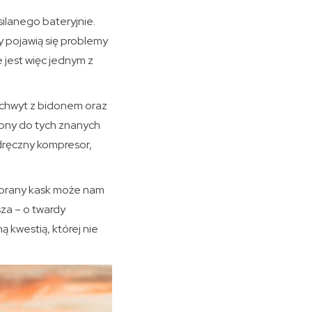
ilanego bateryjnie.
y pojawią się problemy
jest więc jednym z
uchwyt z bidonem oraz
bny do tych znanych
dręczny kompresor,
dobrany kask może nam
sza – o twardy
 kwestią, której nie