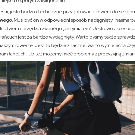
iejscu o sporym zawilgoceniu.
stii, jeśli chodzi o techniczne przygotowanie roweru do sezonu
owego
. Musi być on w odpowiedni sposób naciągnięty i nasmaro
nictwem narzędzia zwanego „przymiarem”. Jeśli owo akcesori
łańcuch jest za bardzo wyciągnięty. Warto byśmy także sprawdzil
aszym rowerze. Jeśli to będzie znaczne, warto wymienić tą cz
nam łańcuch, lub też możemy mieć problemy z precyzyjną zmian