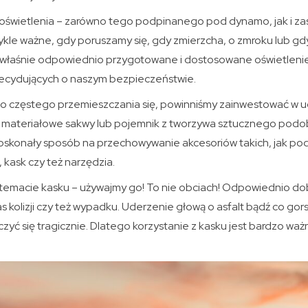
świetlenia – zarówno tego podpinanego pod dynamo, jak i zas
ykle ważne, gdy poruszamy się, gdy zmierzcha, o zmroku lub gd
 właśnie odpowiednio przygotowane i dostosowane oświetlenie 
ecydujących o naszym bezpieczeństwie.
 do częstego przemieszczania się, powinniśmy zainwestować w 
ć materiałowe sakwy lub pojemnik z tworzywa sztucznego podo
oskonały sposób na przechowywanie akcesoriów takich, jak po
kask czy też narzędzia.
zy temacie kasku – używajmy go! To nie obciach! Odpowiednio 
 kolizji czy też wypadku. Uderzenie głową o asfalt bądź co gor
yć się tragicznie. Dlatego korzystanie z kasku jest bardzo ważną