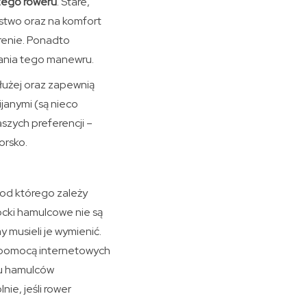
zego roweru
. Stare,
stwo oraz na komfort
renie. Ponadto
ania tego manewru.
łużej oraz zapewnią
anymi (są nieco
aszych preferencji –
orsko.
 od którego zależy
ocki hamulcowe nie są
 musieli je wymienić.
Z pomocą internetowych
anu hamulców
ie, jeśli rower