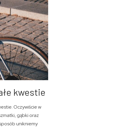
ałe kwestie
estie. Oczywiście w
zmatki, gąbki oraz
 sposób unikniemy