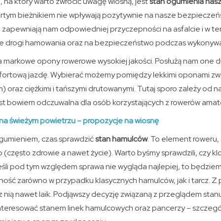
na który warto zwrócić uwagę wiosną, jest
stan ogumienia nas
artym bieżnikiem nie wpływają pozytywnie na nasze bezpieczeń
e zapewniają nam odpowiedniej przyczepności na asfalcie i w te
ie drogi hamowania oraz na bezpieczeństwo podczas wykonyw
a markowe opony rowerowe wysokiej jakości. Posłużą nam one d
ortową jazdę. Wybierać możemy pomiędzy lekkimi oponami zwij
) oraz ciężkimi i tańszymi drutowanymi. Tutaj sporo zależy od n
jest bowiem odczuwalna dla osób korzystających z rowerów amat
na świeżym powietrzu – propozycje na wiosnę
ogumieniem, czas sprawdzić
stan hamulców
. To element roweru,
często zdrowie a nawet życie). Warto byśmy sprawdzili, czy kl
śli pod tym względem sprawa nie wygląda najlepiej, to będziemy
ynność zarówno w przypadku klasycznych hamulców, jak i tarcz. 
e z nią nawet laik. Podjąwszy decyzję związaną z przeglądem st
nteresować stanem linek hamulcowych oraz pancerzy – szczególn