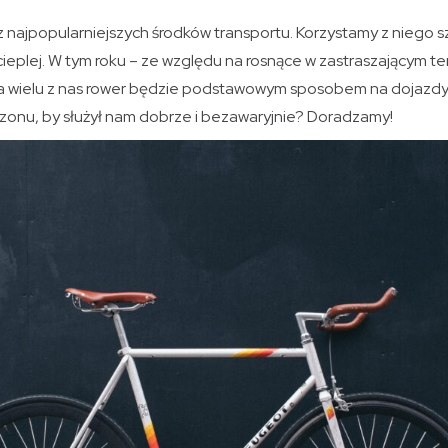
z najpopularniejszych środków transportu. Korzystamy z niego s
cieplej. W tym roku – ze względu na rosnące w zastraszającym t
la wielu z nas rower będzie podstawowym sposobem na dojazdy
onu, by służył nam dobrze i bezawaryjnie? Doradzamy!