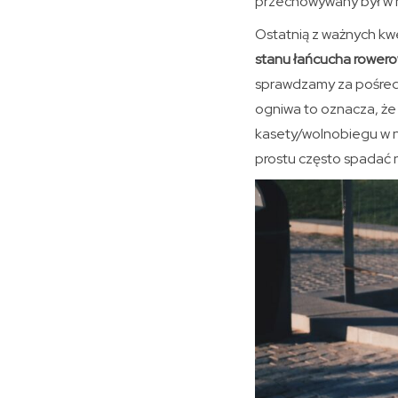
przechowywany był w m
Ostatnią z ważnych kwe
stanu łańcucha rower
sprawdzamy za pośred
ogniwa to oznacza, że 
kasety/wolnobiegu w n
prostu często spadać 