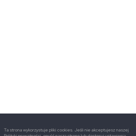
Ta strona wykorzystuje pliki cookies. Jeśli nie akceptujesz naszej
Polityki prywatności, opuść naszą stronę lub dostosuj ustawienia