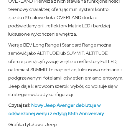
OVERLAND. Pierwsza z nich stawia na funkcjonalność i
terenowy charakter, oferując m.in. system kontroli
zjazdu i 19 calowe koła. OVERLAND dodaje
podświetlany grill, reflektory Matrix LED i bardziej
luksusowe wykończenie wnętrza.
Wersje BEV Long Range i Standard Range można
zamówić jako ALTITUDE lub SUMMIT. ALTITUDE
oferuje pełną cyfryzację wnętrza i reflektory Full LED,
natomiast SUMMIT to najbardziej luksusowa odmiana z
podgrzewanymi fotelami i oświetleniem ambientowym.
Jeep daje kierowcom szeroki wybór, co wpisuje się w
strategię swobody konfiguracji.
Czytaj też:
Nowy Jeep Avenger debiutuje w
odświeżonej wersji i z edycją 85th Anniversary
Grafika tytułowa: Jeep