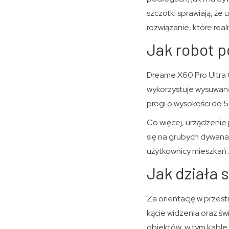
szczotki sprawiają, że
rozwiązanie, które rea
Jak robot p
Dreame X60 Pro Ultra 
wykorzystuje wysuwane
progi o wysokości do 5
Co więcej, urządzenie 
się na grubych dywana
użytkownicy mieszkań 
Jak działa 
Za orientację w przes
kącie widzenia oraz św
obiektów, w tym kable,