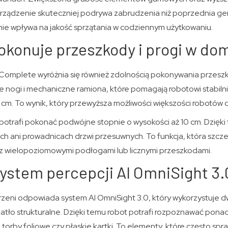
 urządzenie skuteczniej podrywa zabrudzenia niż poprzednia ge
lnie wpływa na jakość sprzątania w codziennym użytkowaniu.
okonuje przeszkody i progi w do
Complete wyróżnia się również zdolnością pokonywania przes
 nogi i mechaniczne ramiona, które pomagają robotowi stabiln
 cm. To wynik, który przewyższa możliwości większości robotów 
potrafi pokonać podwójne stopnie o wysokości aż 10 cm. Dzięki
ch ani prowadnicach drzwi przesuwnych. To funkcja, która szcz
z wielopoziomowymi podłogami lub licznymi przeszkodami.
system percepcji AI OmniSight 3.
trzeni odpowiada system AI OmniSight 3.0, który wykorzystuje 
iatło strukturalne. Dzięki temu robot potrafi rozpoznawać pon
 torby foliowe czy płaskie kartki. To elementy, które często spr