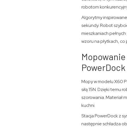
robotom konkurencyjn
Algorytmy inspirowane
sekundy. Robot szybciej
mieszkaniach pełnych
wzoru na płytkach, c
Mopowanie n
PowerDock
Mopy w modelu X60 Pro
siłą 15N. Dzięki temu 
szorowania. Materiał
kuchni.
Stacja PowerDock z 
następnie schładza ob