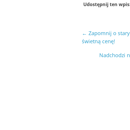
Udostępnij ten wpis
←
Zapomnij o star
świetną cenę!
Nadchodzi no