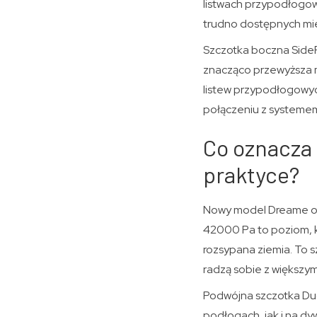
listwach przypodłogow
trudno dostępnych mie
Szczotka boczna SideR
znacząco przewyższa 
listew przypodłogowyc
połączeniu z systemem
Co oznacza
praktyce?
Nowy model Dreame ofe
42000 Pa to poziom, kt
rozsypana ziemia. To 
radzą sobie z większym
Podwójna szczotka Du
podłogach, jak i na 