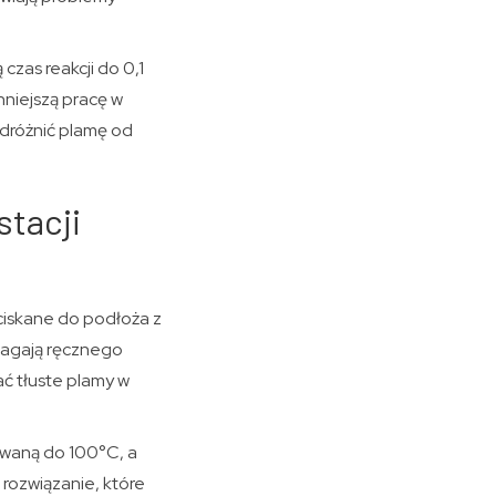
zas reakcji do 0,1
ynniejszą pracę w
dróżnić plamę od
stacji
ciskane do podłoża z
ymagają ręcznego
ć tłuste plamy w
waną do 100°C, a
rozwiązanie, które