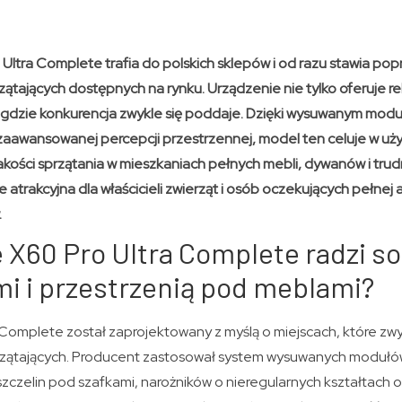
ltra Complete trafia do polskich sklepów i od razu stawia popr
ątających dostępnych na rynku. Urządzenie nie tylko oferuje r
, gdzie konkurencja zwykle się poddaje. Dzięki wysuwanym mod
i zaawansowanej percepcji przestrzennej, model ten celuje w uż
akości sprzątania w mieszkaniach pełnych mebli, dywanów i tru
 atrakcyjna dla właścicieli zwierząt i osób oczekujących pełnej
.
X60 Pro Ultra Complete radzi so
i i przestrzenią pod meblami?
Complete został zaprojektowany z myślą o miejscach, które zw
rzątających. Producent zastosował system wysuwanych modułów
zczelin pod szafkami, narożników o nieregularnych kształtach o