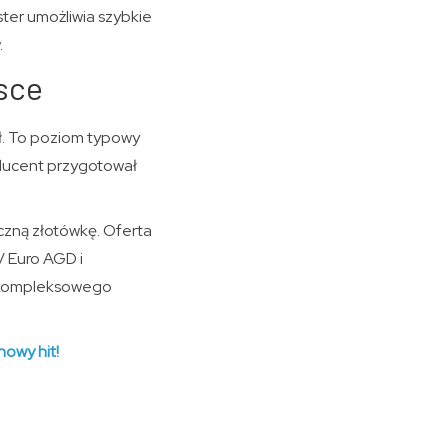
ter umożliwia szybkie
.
sce
ł. To poziom typowy
oducent przygotował
zną złotówkę. Oferta
V Euro AGD i
e kompleksowego
owy hit!