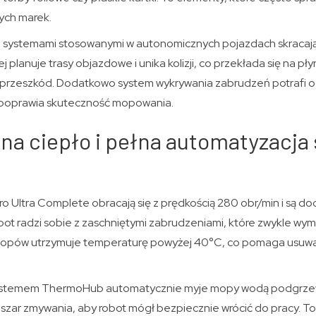
ych marek.
 systemami stosowanymi w autonomicznych pojazdach skracają c
 planuje trasy objazdowe i unika kolizji, co przekłada się na pł
 przeszkód. Dodatkowo system wykrywania zabrudzeń potrafi o
o poprawia skuteczność mopowania.
a ciepło i pełna automatyzacja 
 Ultra Complete obracają się z prędkością 280 obr/min i są do
robot radzi sobie z zaschniętymi zabrudzeniami, które zwykle w
 mopów utrzymuje temperaturę powyżej 40°C, co pomaga usuwa
systemem ThermoHub automatycznie myje mopy wodą podgrze
szar zmywania, aby robot mógł bezpiecznie wrócić do pracy. To 