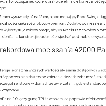
ych. To rozwiązanie, które w praktyce eliminuje konieczność 
jsc.
each wysuwa się aż na 12 cm, a pad mopujący RoboSwing osiąga
możliwości większości robotów premium. Dodatkowo niezależny
h wykorzystuje mikrowibracje, aby usuwać kurz z cokołów o róż
 obniżania konstrukcji robot może wjechać pod meble o wysoko
 rekordowa moc ssania 42000 Pa
ruje jedną z najwyższych wartości siły ssania dostępnych w ro
óry pozwala na skuteczne zbieranie ciężkich zabrudzeń, takich 
szczególnie istotne w domach ze zwierzętami, gdzie standardow
i cząstkami.
oBrush 2.0 łączy gumę TPU z włosiem, co poprawia efektywnoś
dywanach. Zwiększona grubość elementów gumowych oraz wyżs