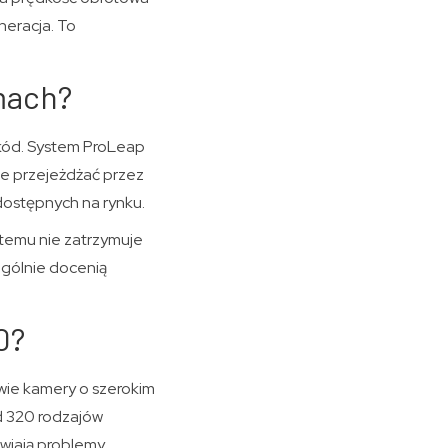
neracja. To
mach?
zkód. System ProLeap
ie przejeżdżać przez
dostępnych na rynku.
 temu nie zatrzymuje
ególnie docenią
0?
dwie kamery o szerokim
ad 320 rodzajów
awiają problemy