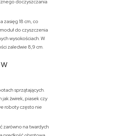
ręcznego doczyszczania
 zasięg 18 cm, co
 moduł do czyszczenia
nych wysokościach. W
ści zaledwie 8,9 cm.
 w
botach sprzątających.
jak żwirek, piasek czy
e roboty często nie
ć zarówno na twardych
za prędkość obrotowa