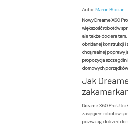
Autor:
Marcin Błocian
Nowy Dreame X60 Pro U
większość robotów sprz
ale także dociera tam
obniżanej konstrukcji 
chcą realnej poprawy j
propozycja szczególnie
domowych porządków
Jak Dreame 
zakamarkam
Dreame X60 Pro Ultra 
zasięgiem robotów sp
pozwalają dotrzeć do s