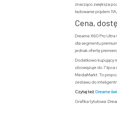
znacząco zwiększa poz
ładowanie prądem 11A,
Cena, dostę
Dreame X60 Pro Ultra 
dla segmentu premium,
jednak ofertę premier
Dodatkowo kupujący m
obowiązuje do 7 lipca 
MediaMarkt. To propo
zestawu do inteligen
Czytaj też:
Dreame świę
Grafika tytułowa: Dre