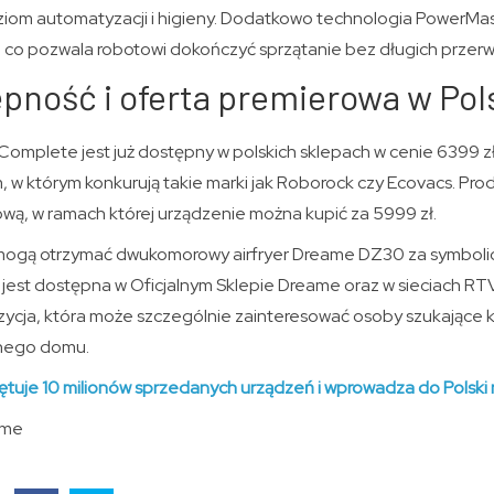
iom automatyzacji i higieny. Dodatkowo technologia PowerMas
 co pozwala robotowi dokończyć sprzątanie bez długich przerw
pność i oferta premierowa w Pol
Complete jest już dostępny w polskich sklepach w cenie 6399 z
 w którym konkurują takie marki jak Roborock czy Ecovacs. Pr
ową, w ramach której urządzenie można kupić za 5999 zł.
ogą otrzymać dwukomorowy airfryer Dreame DZ30 za symbolic
i jest dostępna w Oficjalnym Sklepie Dreame oraz w sieciach RT
zycja, która może szczególnie zainteresować osoby szukając
tnego domu.
tuje 10 milionów sprzedanych urządzeń i wprowadza do Polski n
ame