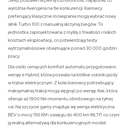
Jeep postawił na pełną różnorodność napędów, co
wyróżnia Avengera na tle konkurencji. Kierowcy
preferujący klasyczne rozwiązania mogą wybrać nowy
silnik Turbo 100 z manualną skrzynią biegów. To
jednostka zaprojektowana z myślą o trwałości i niskich
kosztach eksploatacji, co potwierdzają testy
wytrzymałościowe obejmujące ponad 30 000 godzin
pracy.
Dla osób ceniących komfort automatu przygotowano
wersję e Hybrid, która pozwala na krótkie odcinki jazdy
w trybie elektrycznym. Z kolei kierowcy potrzebujący
maksymalnej trakcji mogą sięgnąć po wersję 4xe, która
oferuje aż 1900 Nm momentu obrotowego na tylnej
osi. Na szczycie gamy znajduje się wersja elektryczna
BEV o mocy 156 KM i zasięgu do 400 km WLTP, co czyni
ją realną alternatywą dla konkurencyjnych modeli