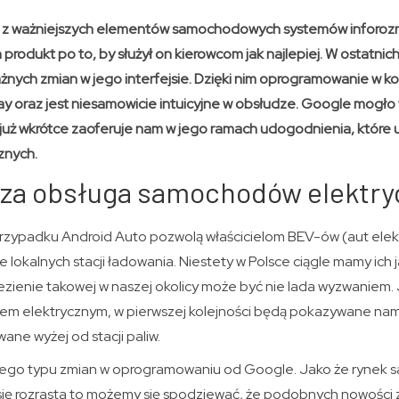
n z ważniejszych elementów samochodowych systemów inforozr
 produkt po to, by służył on kierowcom jak najlepiej. W ostatnic
żnych zmian w jego interfejsie. Dzięki nim oprogramowanie w ko
ay oraz jest niesamowicie intuicyjne w obsłudze. Google mogło 
 już wkrótce zaoferuje nam w jego ramach udogodnienia, które uc
znych.
za obsługa samochodów elektry
zypadku Android Auto pozwolą właścicielom BEV-ów (aut elek
 lokalnych stacji ładowania. Niestety w Polsce ciągle mamy ich j
ezienie takowej w naszej okolicy może być nie lada wyzwaniem.
 elektrycznym, w pierwszej kolejności będą pokazywane nam 
ne wyżej od stacji paliw.
tego typu zmian w oprogramowaniu od Google. Jako że rynek
się rozrasta to możemy się spodziewać, że podobnych nowości