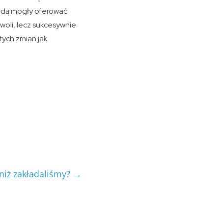
będą mogły oferować
oli, lecz sukcesywnie
tych zmian jak
 niż zakładaliśmy?
→