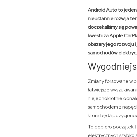
Android Auto to jede
nieustannie rozwija ten
doczekaliśmy się powa
kwestii za Apple CarPl
obszary jego rozwoju i
samochodów elektryc
Wygodniejs
Zmiany forsowane w pr
łatwiejsze wyszukiwanie
niejednokrotnie odnal
samochodem z napędem
które będą pozycjonowa
To dopiero początek 
elektrycznych szybko 