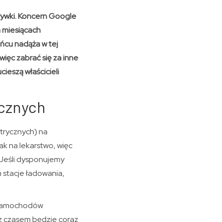
ywki. Koncern Google
h miesiącach
ńcu nadąża w tej
więc zabrać się za inne
ieszą właścicieli
cznych
trycznych) na
ak na lekarstwo, więc
 Jeśli dysponujemy
stacje ładowania,
 samochodów
 z czasem będzie coraz