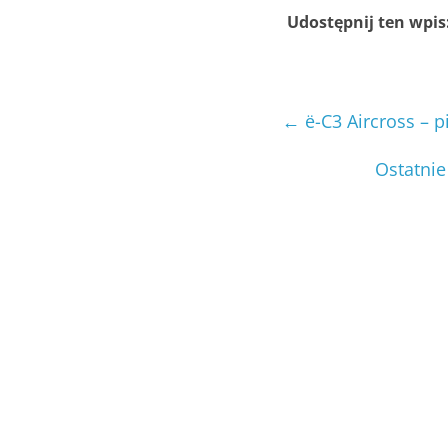
Udostępnij ten wpis
←
ë-C3 Aircross – 
Ostatnie