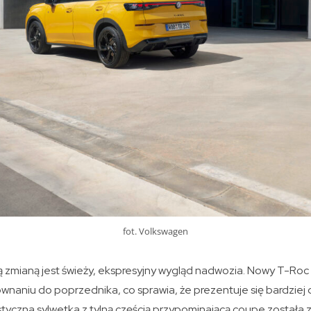
fot. Volkswagen
ą zmianą jest świeży, ekspresyjny wygląd nadwozia. Nowy T-Roc
naniu do poprzednika, co sprawia, że prezentuje się bardziej 
tyczna sylwetka z tylną częścią przypominającą coupe została 