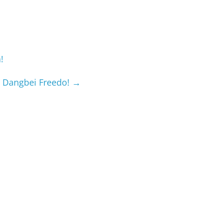
!
or Dangbei Freedo!
→