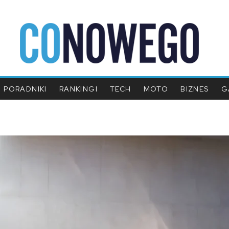
PORADNIKI
RANKINGI
TECH
MOTO
BIZNES
G