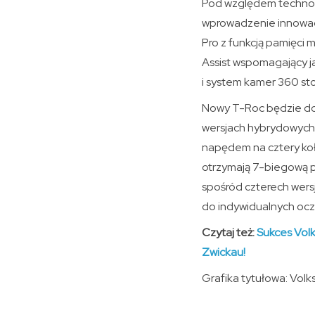
Pod względem technolo
wprowadzenie innowacy
Pro z funkcją pamięci
Assist wspomagający j
i system kamer 360 sto
Nowy T-Roc będzie dos
wersjach hybrydowych H
napędem na cztery ko
otrzymają 7-biegową p
spośród czterech wersj
do indywidualnych ocz
Czytaj też:
Sukces Volk
Zwickau!
Grafika tytułowa: Vol