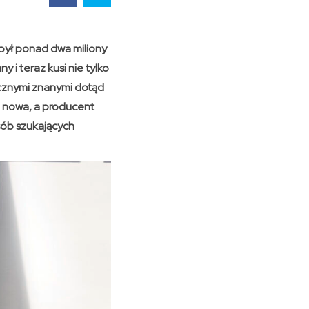
był ponad dwa miliony
 i teraz kusi nie tylko
icznymi znanymi dotąd
 nowa, a producent
sób szukających