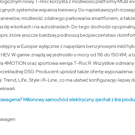
gicznym nowy T-Roc korzysta z możliwości platformy MQB evo
jnych systemów wsparcia kierowcy. Do najciekawszych rozwiąza
 manewrów, możliwość zdalnego parkowania smartfonem, a takż
azdę w korkach i na autostradach. Do tego dochodzi opcjonaln
pni, które jeszcze bardziej podnoszą bezpieczeństwo i komfort
tępny w Europie wyłącznie z napędami benzynowymi mild hybr
EV. W gamie znajdą się jednostki o mocy od 116 do 150 KM, a t
ła 4MOTION oraz sportowa wersja T-Roc R. Wszystkie odmian
rzekładnię DSG. Producent uprościł także ofertę wyposażenia 
i: Trend, Life, Style i R-Line, co ma ułatwić konfigurację i lep
ekiwań.
swagena? Milionowy samochód elektryczny zjechał z linii produ
kswagen