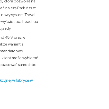
, która pozwoliła na
ń należą Park Assist
e nowy system Travel
y wyświetlacz head-up
 jazdy.
id 48 V oraz w
akże wariant z
y standardowo
– klient może wybierać
iej dopasować samochód
kcyjnej w fabryce w