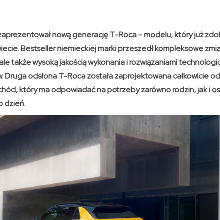
 zaprezentował nową generację T-Roca – modelu, który już zdo
cie. Bestseller niemieckiej marki przeszedł kompleksowe zmiany
 ale także wysoką jakością wykonania i rozwiązaniami technolog
. Druga odsłona T-Roca została zaprojektowana całkowicie od
chód, który ma odpowiadać na potrzeby zarówno rodzin, jak i o
 dzień.