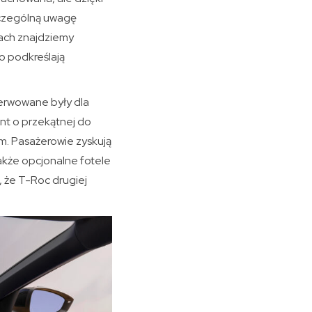
zczególną uwagę
jach znajdziemy
o podkreślają
zerwowane były dla
nt o przekątnej do
um. Pasażerowie zyskują
akże opcjonalne fotele
 że T-Roc drugiej