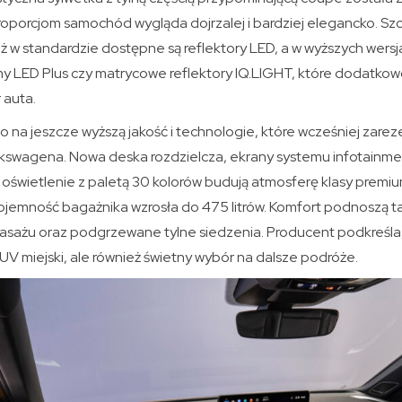
porcjom samochód wygląda dojrzalej i bardziej elegancko. S
uż w standardzie dostępne są reflektory LED, a w wyższych wers
LED Plus czy matrycowe reflektory IQ.LIGHT, które dodatkow
 auta.
 na jeszcze wyższą jakość i technologie, które wcześniej zare
swagena. Nowa deska rozdzielcza, ekrany systemu infotainme
 oświetlenie z paletą 30 kolorów budują atmosferę klasy premi
pojemność bagażnika wzrosła do 475 litrów. Komfort podnoszą t
masażu oraz podgrzewane tylne siedzenia. Producent podkreśla,
SUV miejski, ale również świetny wybór na dalsze podróże.