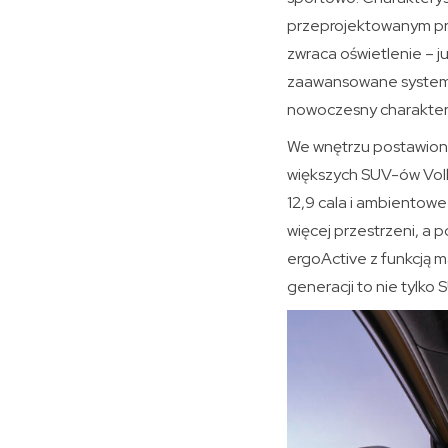
przeprojektowanym pro
zwraca oświetlenie – j
zaawansowane systemy 
nowoczesny charakter
We wnętrzu postawiono
większych SUV-ów Volk
12,9 cala i ambientowe
więcej przestrzeni, a 
ergoActive z funkcją 
generacji to nie tylko 