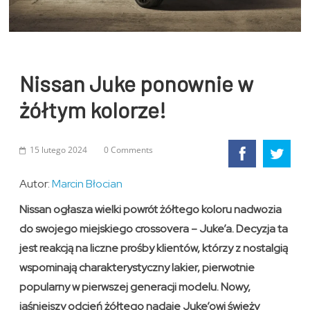
Nissan Juke ponownie w
żółtym kolorze!
15 lutego 2024
0 Comments
Autor:
Marcin Błocian
Nissan ogłasza wielki powrót żółtego koloru nadwozia
do swojego miejskiego crossovera – Juke’a. Decyzja ta
jest reakcją na liczne prośby klientów, którzy z nostalgią
wspominają charakterystyczny lakier, pierwotnie
popularny w pierwszej generacji modelu. Nowy,
jaśniejszy odcień żółtego nadaje Juke’owi świeży