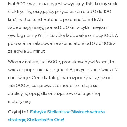
Fiat 600e wyposażony jest w wydajny, 156-konny silnik
elektryczny, osiągający przyspieszenie od 0 do 100
km/h w 9 sekund. Baterie o pojemności 54 kWh
zapewniają zasięg ponad 600 km w cyklu miejskim
według normy WLTP. Szybka ładowarka o mocy 100 kW
pozwala na naładowanie akumulatora od 0 do 80% w
zaledwie 30 minut.
Włoski z natury, Fiat 600e, produkowany w Polsce, to
świeże spojrzenie na segment B, przynoszące świeżość
i innowacje. Cena katalogowa rozpoczyna się już od
165 000 zł, co sprawia, że model ten staje się
atrakcyjną opcją dla entuzjastów ekologicznej
motoryzacji.
Czytaj też:
Fabryka Stellantis w Gliwicach wdraża
strategię Stellantis Pro One!