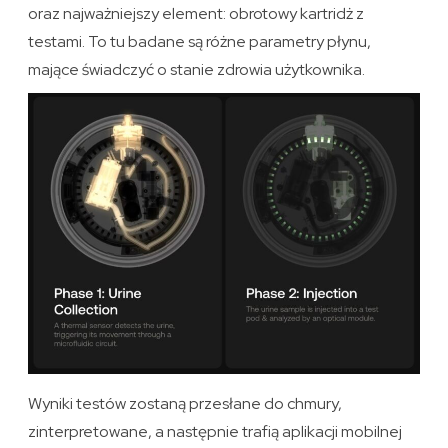
oraz najważniejszy element: obrotowy kartridż z
testami. To tu badane są różne parametry płynu,
mające świadczyć o stanie zdrowia użytkownika.
Wyniki testów zostaną przesłane do chmury,
zinterpretowane, a następnie trafią aplikacji mobilnej