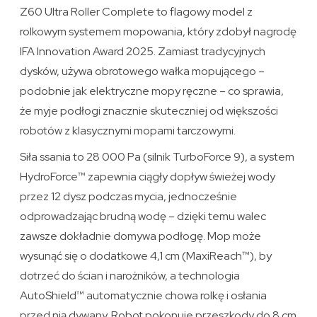
Z60 Ultra Roller Complete to flagowy model z
rolkowym systemem mopowania, który zdobył nagrodę
IFA Innovation Award 2025. Zamiast tradycyjnych
dysków, używa obrotowego wałka mopującego –
podobnie jak elektryczne mopy ręczne – co sprawia,
że myje podłogi znacznie skuteczniej od większości
robotów z klasycznymi mopami tarczowymi.
Siła ssania to 28 000 Pa (silnik TurboForce 9), a system
HydroForce™ zapewnia ciągły dopływ świeżej wody
przez 12 dysz podczas mycia, jednocześnie
odprowadzając brudną wodę – dzięki temu walec
zawsze dokładnie domywa podłogę. Mop może
wysunąć się o dodatkowe 4,1 cm (MaxiReach™), by
dotrzeć do ścian i narożników, a technologia
AutoShield™ automatycznie chowa rolkę i osłania
przed nią dywany. Robot pokonuje przeszkody do 8 cm