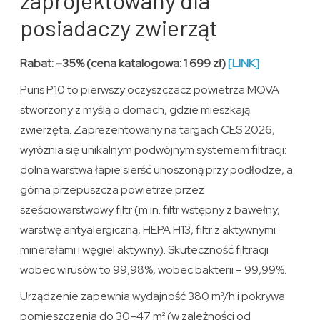
posiadaczy zwierząt
Rabat: –35% (cena katalogowa: 1 699 zł)
[LINK]
Puris P10 to pierwszy oczyszczacz powietrza MOVA
stworzony z myślą o domach, gdzie mieszkają
zwierzęta. Zaprezentowany na targach CES 2026,
wyróżnia się unikalnym podwójnym systemem filtracji:
dolna warstwa łapie sierść unoszoną przy podłodze, a
górna przepuszcza powietrze przez
sześciowarstwowy filtr (m.in. filtr wstępny z bawełny,
warstwę antyalergiczną, HEPA H13, filtr z aktywnymi
minerałami i węgiel aktywny). Skuteczność filtracji
wobec wirusów to 99,98%, wobec bakterii – 99,99%.
Urządzenie zapewnia wydajność 380 m³/h i pokrywa
pomieszczenia do 30–47 m² (w zależności od