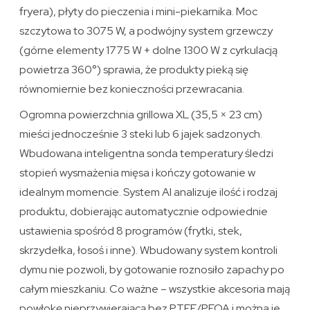
fryera), płyty do pieczenia i mini-piekarnika. Moc
szczytowa to 3075 W, a podwójny system grzewczy
(górne elementy 1775 W + dolne 1300 W z cyrkulacją
powietrza 360°) sprawia, że produkty pieką się
równomiernie bez konieczności przewracania.
Ogromna powierzchnia grillowa XL (35,5 × 23 cm)
mieści jednocześnie 3 steki lub 6 jajek sadzonych.
Wbudowana inteligentna sonda temperatury śledzi
stopień wysmażenia mięsa i kończy gotowanie w
idealnym momencie. System AI analizuje ilość i rodzaj
produktu, dobierając automatycznie odpowiednie
ustawienia spośród 8 programów (frytki, stek,
skrzydełka, łosoś i inne). Wbudowany system kontroli
dymu nie pozwoli, by gotowanie roznosiło zapachy po
całym mieszkaniu. Co ważne – wszystkie akcesoria mają
powłokę nieprzywierającą bez PTFE/PFOA i można je