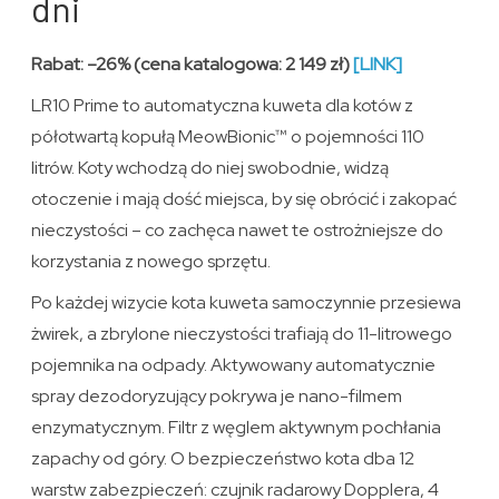
dni
Rabat: –26% (cena katalogowa: 2 149 zł)
[LINK]
LR10 Prime to automatyczna kuweta dla kotów z
półotwartą kopułą MeowBionic™ o pojemności 110
litrów. Koty wchodzą do niej swobodnie, widzą
otoczenie i mają dość miejsca, by się obrócić i zakopać
nieczystości – co zachęca nawet te ostrożniejsze do
korzystania z nowego sprzętu.
Po każdej wizycie kota kuweta samoczynnie przesiewa
żwirek, a zbrylone nieczystości trafiają do 11-litrowego
pojemnika na odpady. Aktywowany automatycznie
spray dezodoryzujący pokrywa je nano-filmem
enzymatycznym. Filtr z węglem aktywnym pochłania
zapachy od góry. O bezpieczeństwo kota dba 12
warstw zabezpieczeń: czujnik radarowy Dopplera, 4