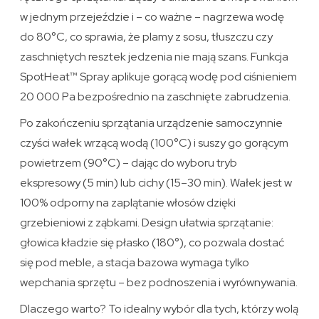
w jednym przejeździe i – co ważne – nagrzewa wodę
do 80°C, co sprawia, że plamy z sosu, tłuszczu czy
zaschniętych resztek jedzenia nie mają szans. Funkcja
SpotHeat™ Spray aplikuje gorącą wodę pod ciśnieniem
20 000 Pa bezpośrednio na zaschnięte zabrudzenia.
Po zakończeniu sprzątania urządzenie samoczynnie
czyści wałek wrzącą wodą (100°C) i suszy go gorącym
powietrzem (90°C) – dając do wyboru tryb
ekspresowy (5 min) lub cichy (15–30 min). Wałek jest w
100% odporny na zaplątanie włosów dzięki
grzebieniowi z ząbkami. Design ułatwia sprzątanie:
głowica kładzie się płasko (180°), co pozwala dostać
się pod meble, a stacja bazowa wymaga tylko
wepchania sprzętu – bez podnoszenia i wyrównywania.
Dlaczego warto? To idealny wybór dla tych, którzy wolą