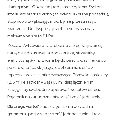
zbierającym 99% sierści podczas strzyżenia. System
IntelliCare startuje cicho (zaledwie 36 dB na początku),
stopniowo zwiększając moc, by nie przestraszyć
zwierzęcia. Do dyspozycji są 4 poziomy ssania, a
maksymalna siła to 11 kPa.
Zestaw 7w1 zawiera: szczotkę do pielęgnacji sierści,
narzędzie do usuwania podszerstka, strzyżarkę
elektryczną 3w1, przycinarkę do pazurów, szlifierkę do
pazurów, końcówkę ssącą do zbierania sierści z
tapicerki oraz szczotkę czyszczącą. Przewód zasilający
(2,5 m) i elastyczny wąż (1,5 m) dają łącznie 4 m
zasięgu, by swobodnie operować wokół zwierzęcia.
Pojemnik na kurz można otworzyć i zdjąć jedną ręką.
Dlaczego warto?
Zaoszczędzisz na wizytach u
groomera i posprzątasz sierść jednocześnie – bez