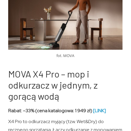
fot. MOVA
MOVA X4 Pro – mop i
odkurzacz w jednym, z
gorącą wodą
Rabat: –33% (cena katalogowa: 1 949 zł)
[LINK]
X4 Pro to odkurzacz myjący (tzw. Wet&Dry) do
ręcznego sprzątania. Łączy odkurzanie z mopowaniem