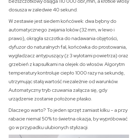
bezszczotkowy osiąga 110 000 obr./min, a krótkie włosy
dosusza w zaledwie 40 sekund.
W zestawie jest siedem końcówek: dwa bębny do
automatycznego zwijania loków (32 mm, w lewo i
prawo), okrągła szczotka do nadawania objętości,
dyfuzor do naturalnych fal, końcówka do prostowania,
wygładzacz antypuszący (z 3 wylotami powietrza) oraz
grzebień z kapsułkami na olejek do włosów. Algorytm
temperatury kontroluje ciepło 1000 razy na sekundę,
utrzymując stałą wartość niezależnie od warunków.
Automatyczny tryb czuwania załącza się, gdy
urządzenie zostanie położone płasko.
Dlaczego warto? To jeden sprzęt zamiast kilku – a przy
rabacie niemal 50% to świetna okazja, by wypróbować
go w przypadku ulubionych stylizacji.