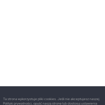
Ta strona wykorzystuje pliki cookies. Jeśli nie akceptujesz naszej
Polityki prywatności, opuść naszą stronę lub dostosuj ustawienia