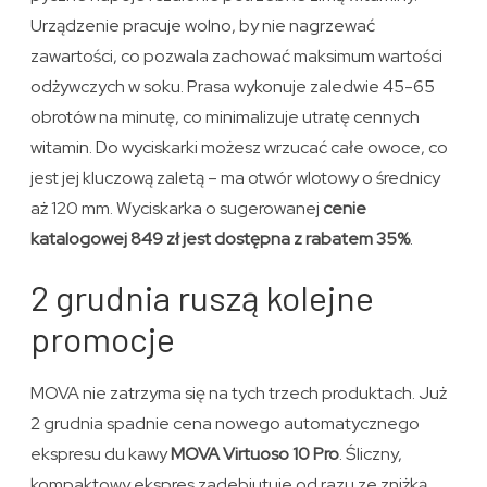
Urządzenie pracuje wolno, by nie nagrzewać
zawartości, co pozwala zachować maksimum wartości
odżywczych w soku. Prasa wykonuje zaledwie 45-65
obrotów na minutę, co minimalizuje utratę cennych
witamin. Do wyciskarki możesz wrzucać całe owoce, co
jest jej kluczową zaletą – ma otwór wlotowy o średnicy
aż 120 mm. Wyciskarka o sugerowanej
cenie
katalogowej 849 zł jest dostępna z rabatem 35%
.
2 grudnia ruszą kolejne
promocje
MOVA nie zatrzyma się na tych trzech produktach. Już
2 grudnia spadnie cena nowego automatycznego
ekspresu du kawy
MOVA Virtuoso 10 Pro
. Śliczny,
kompaktowy ekspres zadebiutuje od razu ze zniżką