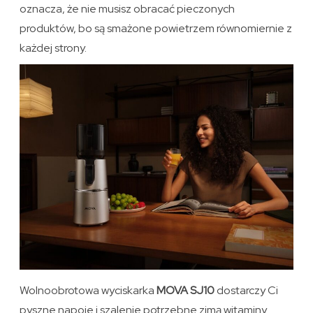
oznacza, że nie musisz obracać pieczonych
produktów, bo są smażone powietrzem równomiernie z
każdej strony.
Wolnoobrotowa wyciskarka
MOVA SJ10
dostarczy Ci
pyszne napoje i szalenie potrzebne zimą witaminy.