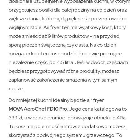
doskonałe uzupełnienie wyposażenia kuchni, w którym
przygotujesz posiłki dla całej rodziny na co dzień oraz
większe dania, które będą pięknie się prezentować na
wigilijnym stole. Air fryer ten ma wyjątkowy kosz, który
może zmieścić aż 9 litrów produktów – na przykład
sporą pieczeń świąteczną czy ciasta. Na co dzień
można jednak ten kosz podzielić na dwie pracujące
niezależnie części po 4,5 litra. Jeśli w dwóch częściach
będziesz przygotowywać różne produkty, możesz
zaplanować zakończenie smażenia w tym samym
czasie.
Do mniejszej kuchni idealny będzie air fryer
MOVA AeroChef FD10 Pro
. Jego cena katalogowa to
339 zł, a w czasie promocji obowiązuje obniżka o 41%.
Tu kosz ma pojemność 6 litrów, a dodatkowo możesz
skorzystać z podwójnego systemu grzewczego. To