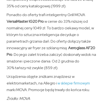
35% od ceny katalogowej (1999 zł).
Ponadto do oferty trafi inteligentny Grill MOVA
VersaMaster IG20 Pro
w cenie do 33% niższej od
normalnej ceny 1049 zł. To bardzo ciekawy model, w
którym to sztuczna inteligencja decyduje o
parametrach grzania dań. Do oferty dołączy także
innowacyjny air fryer ze szklaną misą:
Aeroglass AF20
Pro
. Do jego zalet trzeba zaliczyć doskonały widok na
smażone i pieczone dania. Od 2 grudnia do
30% tańszy niż zwykle (859 zł).
Urządzenia objęte zniżkami znajdziesz w
elektromarketach, na Allegro i
w sklepie firmowym
marki MOVA. Promocje będą trwały do końca roku.
Źródło: MOVA