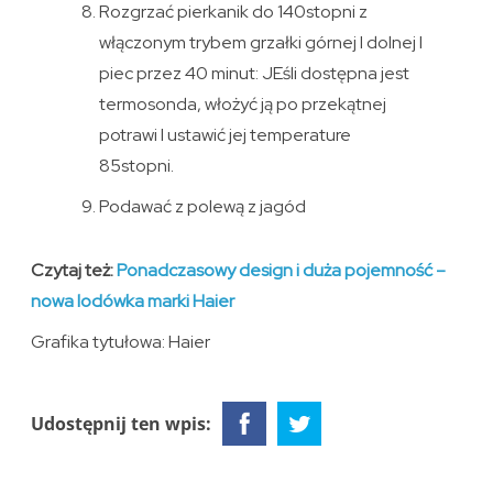
Rozgrzać pierkanik do 140stopni z
włączonym trybem grzałki górnej I dolnej I
piec przez 40 minut: JEśli dostępna jest
termosonda, włożyć ją po przekątnej
potrawi I ustawić jej temperature
85stopni.
Podawać z polewą z jagód
Czytaj też:
Ponadczasowy design i duża pojemność –
nowa lodówka marki Haier
Grafika tytułowa: Haier
Udostępnij ten wpis: