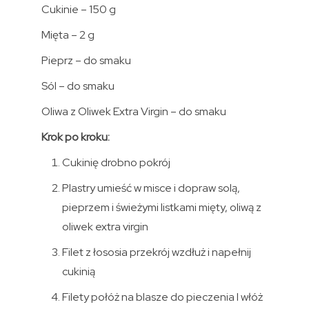
Cukinie – 150 g
Mięta – 2 g
Pieprz – do smaku
Sól – do smaku
Oliwa z Oliwek Extra Virgin – do smaku
Krok po kroku:
Cukinię drobno pokrój
Plastry umieść w misce i dopraw solą,
pieprzem i świeżymi listkami mięty, oliwą z
oliwek extra virgin
Filet z łososia przekrój wzdłuż i napełnij
cukinią
Filety połóż na blasze do pieczenia I włóż