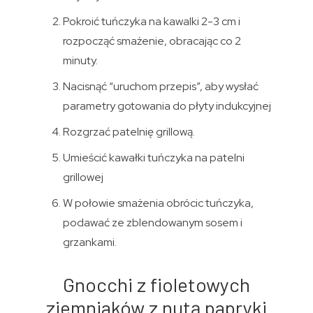
Pokroić tuńczyka na kawalki 2-3 cm i
rozpocząć smażenie, obracając co 2
minuty.
Nacisnąć “uruchom przepis”, aby wysłać
parametry gotowania do płyty indukcyjnej
Rozgrzać patelnię grillową.
Umieścić kawałki tuńczyka na patelni
grillowej
W połowie smażenia obrócic tuńczyka,
podawać ze zblendowanym sosem i
grzankami.
Gnocchi z fioletowych
ziemniaków z nutą papryki