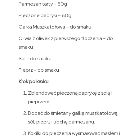
Parmezan tarty – 60g
Pieczone papryki – 80g
Gałka Muszkatołowa – do smaku
Oliwia z oliwek z pierwszego tłoczenia – do
smaku
Sól – do smaku
Pieprz – do smaku
Krok po kroku:
Zblendować pieczoną paprykę z solą i
pieprzem.
Dodać do śmietany gałkę muszkatołową,
sól, pieprz i trochę parmezanu.
Kokilki do pieczenia wysmarować masłem i