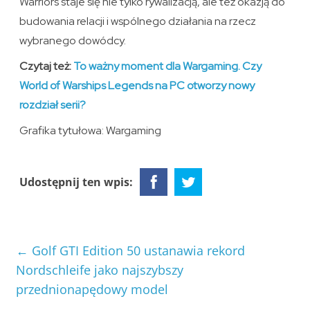
Warriors staje się nie tylko rywalizacją, ale też okazją do
budowania relacji i wspólnego działania na rzecz
wybranego dowódcy.
Czytaj też:
To ważny moment dla Wargaming. Czy
World of Warships Legends na PC otworzy nowy
rozdział serii?
Grafika tytułowa: Wargaming
Udostępnij ten wpis:
←
Golf GTI Edition 50 ustanawia rekord
Nordschleife jako najszybszy
przednionapędowy model