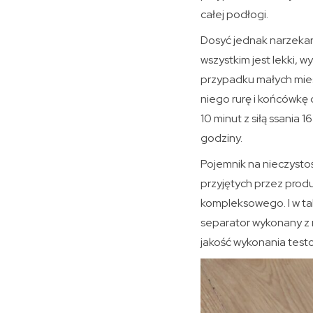
całej podłogi.
Dosyć jednak narzeka
wszystkim jest lekki,
przypadku małych mie
niego rurę i końcówkę 
10 minut z siłą ssani
godziny.
Pojemnik na nieczysto
przyjętych przez prod
kompleksowego. I w ta
separator wykonany z m
jakość wykonania test