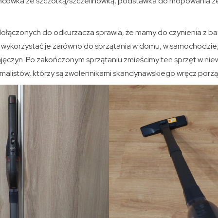
ńcówka ze szczotką/szczelinówką, podstawka do mopowania ze
ołączonych do odkurzacza sprawia, że mamy do czynienia z b
wykorzystać je zarówno do sprzątania w domu, w samochodzie,
jęczyn. Po zakończonym sprzątaniu zmieścimy ten sprzęt w niew
imalistów, którzy są zwolennikami skandynawskiego wręcz porz