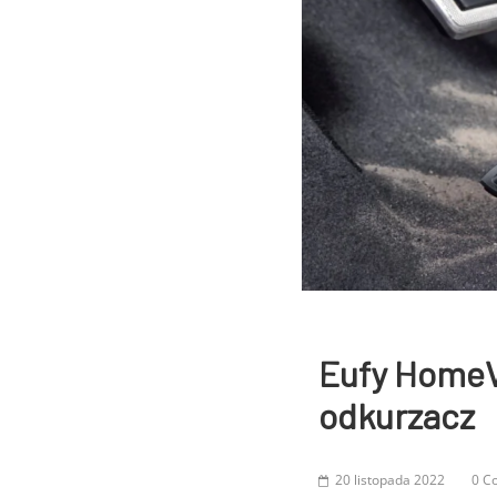
Eufy HomeV
odkurzacz
20 listopada 2022
0 C