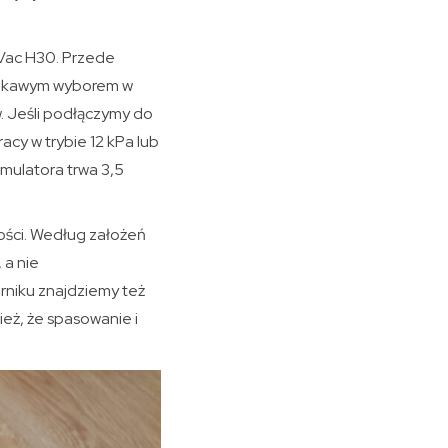
Vac H30. Przede
 ciekawym wyborem w
 Jeśli podłączymy do
acy w trybie 12 kPa lub
mulatora trwa 3,5
ości. Według założeń
 a nie
rniku znajdziemy też
ież, że spasowanie i