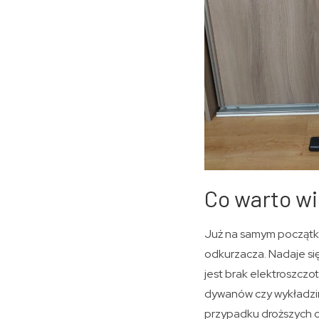
Co warto wi
Już na samym począt
odkurzacza. Nadaje si
jest brak elektroszcz
dywanów czy wykładzin
przypadku droższych 