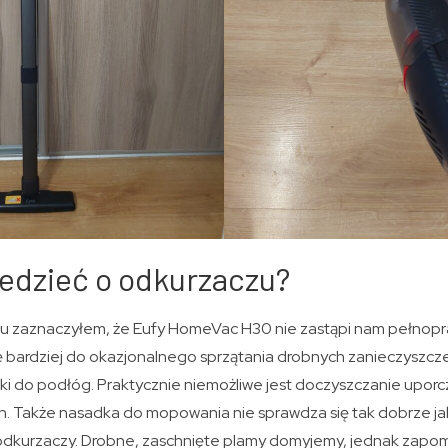
edzieć o odkurzaczu?
ku zaznaczyłem, że Eufy HomeVac H30 nie zastąpi nam pełn
ę bardziej do okazjonalnego sprzątania drobnych zanieczyszc
otki do podłóg. Praktycznie niemożliwe jest doczyszczanie upo
. Także nasadka do mopowania nie sprawdza się tak dobrze jak
odkurzaczy. Drobne, zaschnięte plamy domyjemy, jednak zapom