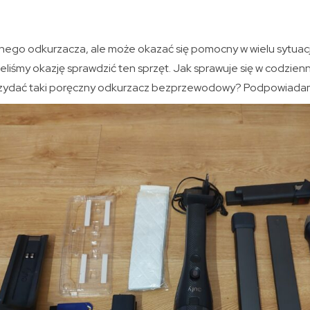
nego odkurzacza, ale może okazać się pomocny w wielu sytuacja
liśmy okazję sprawdzić ten sprzęt. Jak sprawuje się w codzie
rzydać taki poręczny odkurzacz bezprzewodowy? Podpowiada