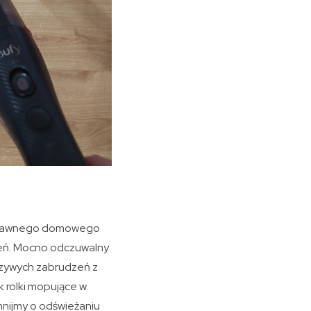
oprawnego domowego
zeń. Mocno odczuwalny
rczywych zabrudzeń z
 rolki mopujące w
nijmy o odświeżaniu