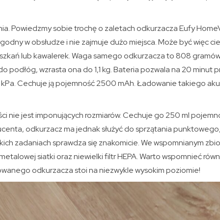
nia. Powiedzmy sobie trochę o zaletach odkurzacza Eufy Home
 wygodny w obsłudze i nie zajmuje dużo miejsca. Może być więc
szkań lub kawalerek. Waga samego odkurzacza to 808 gramów.
do podłóg, wzrasta ona do 1,1 kg. Bateria pozwala na 20 minut pr
a 16 kPa. Cechuje ją pojemność 2500 mAh. Ładowanie takiego aku
ści nie jest imponujących rozmiarów. Cechuje go 250 ml pojemn
ucenta, odkurzacz ma jednak służyć do sprzątania punktowego,
kich zadaniach sprawdza się znakomicie. We wspomnianym zbio
etalowej siatki oraz niewielki filtr HEPA. Warto wspomnieć równ
owanego odkurzacza stoi na niezwykle wysokim poziomie!