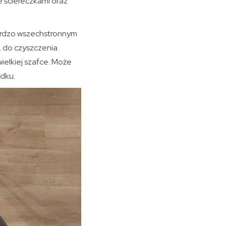
 ściereczkami oraz
ardzo wszechstronnym
 do czyszczenia
ielkiej szafce. Może
ądku.