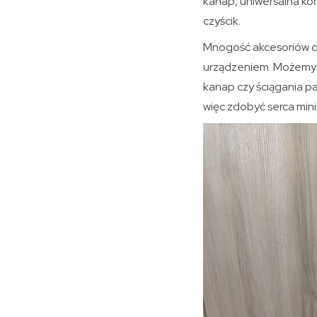
kanap, uniwersalna ko
czyścik.
Mnogość akcesoriów d
urządzeniem. Możemy 
kanap czy ściągania pa
więc zdobyć serca min