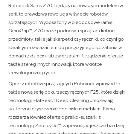
Roborock Saros Z70, będący najnowszym modelem w
serii, to prawdziwa rewolucja w świecie robotów
sprzątających. Wyposażony w pięcioosiowe ramię
OmniGrip™, Z70 może podnosić i sprzątać drobne
przedmioty, takie jak skarpetki czy ręczniki, co czyni go
idealnym rozwiązaniem do precyzyjnego sprzątania w
domach z dziećmi lub zwierzętami. Urządzenie oferuje
także szereg innych innowacji, które wkrótce
zrewolucjonizują rynek.
Oprócz robotów sprzątających Roborock wprowadza
także nową serię odkurzaczy ręcznych F25, które dzięki
technologii FlatReach Deep Cleaning umożliwiają
skuteczne czyszczenie pod niskimi meblami. Firma
rozszerza również ofertę o pralko-suszarki z
technologią Zeo-cycle™, zapewniając jeszcze bardziej
inteligentne rozwiązania do codziennego użytkowania.