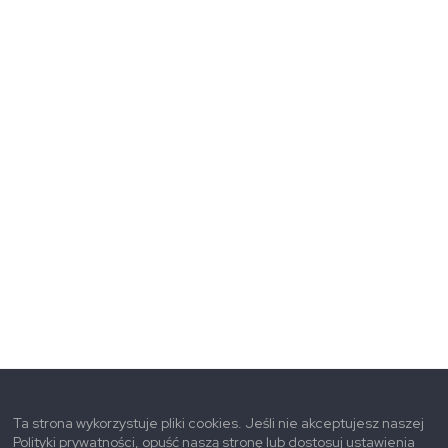
Ta strona wykorzystuje pliki cookies. Jeśli nie akceptujesz naszej
Polityki prywatności, opuść naszą stronę lub dostosuj ustawienia