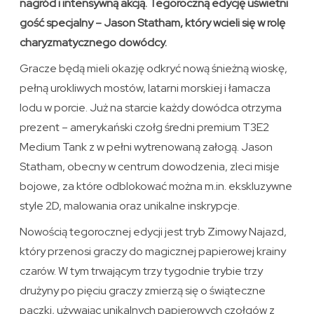
nagród i intensywną akcją. Tegoroczną edycję uświetni
gość specjalny – Jason Statham, który wcieli się w rolę
charyzmatycznego dowódcy.
Gracze będą mieli okazję odkryć nową śnieżną wioskę,
pełną urokliwych mostów, latarni morskiej i łamacza
lodu w porcie. Już na starcie każdy dowódca otrzyma
prezent – amerykański czołg średni premium T3E2
Medium Tank z w pełni wytrenowaną załogą. Jason
Statham, obecny w centrum dowodzenia, zleci misje
bojowe, za które odblokować można m.in. ekskluzywne
style 2D, malowania oraz unikalne inskrypcje.
Nowością tegorocznej edycji jest tryb Zimowy Najazd,
który przenosi graczy do magicznej papierowej krainy
czarów. W tym trwającym trzy tygodnie trybie trzy
drużyny po pięciu graczy zmierzą się o świąteczne
paczki, używając unikalnych papierowych czołgów z