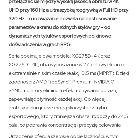
przełączać się między wysoką jakością obrazu w 4K
UHD przy 160 Hz a ultraszybką rozgrywką w Full HD przy
320 Hz. To rozwiązanie pozwala na dostosowanie
parametrów ekranu do różnych stylów gry – od
dynamicznych tytułów esportowych po kinowe
doświadczenia w grach RPG.
Seria obejmuje dwa modele: XG275D-4K oraz
XG275D1-4K, oba wyposażone w 27-calowy ekran o
ekstremalnie niskim czasie reakcji 0,5 ms (MPRT). Dzięki
zgodności z AMD FreeSync™ Premium i NVIDIA G-
SYNC monitory eliminują efekt rozrywania obrazu,
zapewniając płynność każdej akcji. Co więcej,
profesjonalni gracze mogą skorzystać z trybu
esportowego, który zmniejsza obszar roboczy do 24,5
cala, co poprawia koncentrację i precyzję celowania.
Urządzenia oferują szerokie opcje łączności, w tym