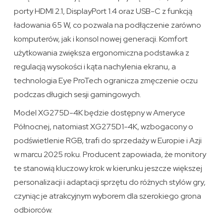
porty HDMI 2.1, DisplayPort 1.4 oraz USB-C z funkcją
ładowania 65 W, co pozwala na podłączenie zarówno
komputerów, jak i konsol nowej generacji. Komfort
użytkowania zwiększa ergonomiczna podstawka z
regulacją wysokości i kąta nachylenia ekranu, a
technologia Eye ProTech ogranicza zmęczenie oczu
podczas długich sesji gamingowych.
Model XG275D-4K będzie dostępny w Ameryce
Północnej, natomiast XG275D1-4K, wzbogacony o
podświetlenie RGB, trafi do sprzedaży w Europie i Azji
w marcu 2025 roku. Producent zapowiada, że monitory
te stanowią kluczowy krok w kierunku jeszcze większej
personalizacji i adaptacji sprzętu do różnych stylów gry,
czyniąc je atrakcyjnym wyborem dla szerokiego grona
odbiorców.