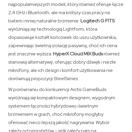
najpopularniejszych modeli, który również oferuje łącze
2,4 GHz i Bluetooth, ale ma krótszy czas pracy na
baterii i mniej naturalne brzmienie.
Logitech G FITS
wyróżniają się technologią Lightform, która
dopasowuje kształt końcówek do uszu użytkownika,
zapewniając świetną izolację pasywną, choć ich cena
jest znacznie wyższa.
HyperX Cloud MIX Buds
również
stanowią alternatywę, oferując dobry dźwięk i niezłe
mikrofony, ale ich design i komfort użytkowania nie
dorównują propozycji SteelSeries.
W porównaniu do konkurencji Arctis GameBuds
wyróżniają się kompaktowym designem, wygodnym
systemem łączności hybrydowej i świetnym
brzmieniem w grach, choć mikrofony mogłyby
oferować nieco lepszą jakość nagrywania. Wybór
zależy od priorytetów – jeśli zależy nam na