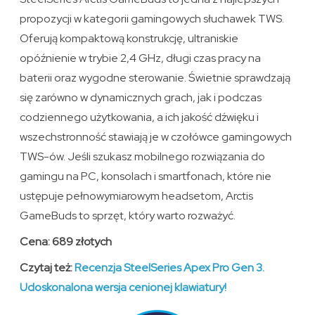
propozycji w kategorii gamingowych słuchawek TWS.
Oferują kompaktową konstrukcję, ultraniskie
opóźnienie w trybie 2,4 GHz, długi czas pracy na
baterii oraz wygodne sterowanie. Świetnie sprawdzają
się zarówno w dynamicznych grach, jak i podczas
codziennego użytkowania, a ich jakość dźwięku i
wszechstronność stawiają je w czołówce gamingowych
TWS-ów. Jeśli szukasz mobilnego rozwiązania do
gamingu na PC, konsolach i smartfonach, które nie
ustępuje pełnowymiarowym headsetom, Arctis
GameBuds to sprzęt, który warto rozważyć.
Cena: 689 złotych
Czytaj też:
Recenzja SteelSeries Apex Pro Gen 3.
Udoskonalona wersja cenionej klawiatury!