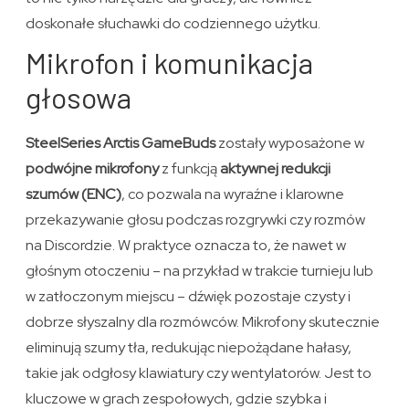
doskonałe słuchawki do codziennego użytku.
Mikrofon i komunikacja
głosowa
SteelSeries Arctis GameBuds
zostały wyposażone w
podwójne mikrofony
z funkcją
aktywnej redukcji
szumów (ENC)
, co pozwala na wyraźne i klarowne
przekazywanie głosu podczas rozgrywki czy rozmów
na Discordzie. W praktyce oznacza to, że nawet w
głośnym otoczeniu – na przykład w trakcie turnieju lub
w zatłoczonym miejscu – dźwięk pozostaje czysty i
dobrze słyszalny dla rozmówców. Mikrofony skutecznie
eliminują szumy tła, redukując niepożądane hałasy,
takie jak odgłosy klawiatury czy wentylatorów. Jest to
kluczowe w grach zespołowych, gdzie szybka i