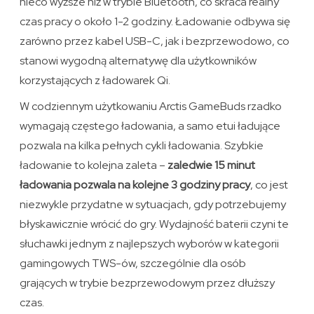
nieco wyższe niż w trybie Bluetooth, co skraca realny
czas pracy o około 1-2 godziny. Ładowanie odbywa się
zarówno przez kabel USB-C, jak i bezprzewodowo, co
stanowi wygodną alternatywę dla użytkowników
korzystających z ładowarek Qi.
W codziennym użytkowaniu Arctis GameBuds rzadko
wymagają częstego ładowania, a samo etui ładujące
pozwala na kilka pełnych cykli ładowania. Szybkie
ładowanie to kolejna zaleta –
zaledwie 15 minut
ładowania pozwala na kolejne 3 godziny pracy
, co jest
niezwykle przydatne w sytuacjach, gdy potrzebujemy
błyskawicznie wrócić do gry. Wydajność baterii czyni te
słuchawki jednym z najlepszych wyborów w kategorii
gamingowych TWS-ów, szczególnie dla osób
grających w trybie bezprzewodowym przez dłuższy
czas.