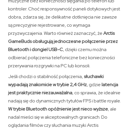
muzyczne bez konieczności sięgania po telefon lub
kontroler. Choć responsywność paneli dotykowych jest
dobra, zdarza się, że delikatne dotknięcia nie zawsze
są precyzyjnie rejestrowane, co wymaga
przyzwyczajenia. Warto również zaznaczyć, że
Arctis
GameBuds obsługują jednoczesne połączenie przez
Bluetooth i dongiel USB-C
, dzięki czemu można
odbierać połączenia telefoniczne bez konieczności
przerywania rozgrywki na PC lub konsoli.
Jeśli chodzi o stabilność połączenia,
słuchawki
wypadają znakomicie w trybie 2,4 GHz
, gdzie
latencja
jest praktycznie niezauważalna
, co sprawia, że idealnie
nadają się do dynamicznych tytułów FPS i battle royale.
W trybie Bluetooth opóźnienie jest nieco wyższe
, ale
nadal mieści się w akceptowalnych granicach. Do
oglądania filmów czy słuchania muzyki Arctis