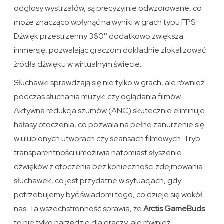
odgłosy wystrzałów, są precyzyjnie odwzorowane, co
może znacząco wpłynąć na wyniki w grach typu FPS.
Dźwięk przestrzenny 360° dodatkowo zwiększa
immersję, pozwalając graczom dokładnie zlokalizować
źródła dźwięku w wirtualnym świecie.
Słuchawki sprawdzają się nie tylko w grach, ale również
podczas słuchania muzyki czy oglądania filmów.
Aktywna redukcja szumów (ANC) skutecznie eliminuje
hałasy otoczenia, co pozwala na pełne zanurzenie się
w ulubionych utworach czy seansach filmowych. Tryb
transparentności umożliwia natomiast słyszenie
dźwięków z otoczenia bez konieczności zdejmowania
słuchawek, co jest przydatne w sytuacjach, gdy
potrzebujemy być świadomi tego, co dzieje się wokół
nas. Ta wszechstronność sprawia, że
Arctis GameBuds
to nie tylko narzędzie dla graczy, ale również