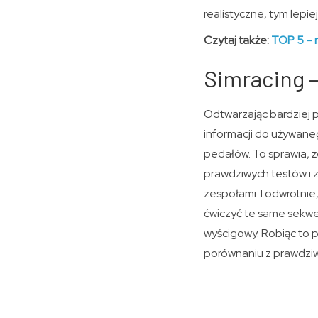
realistyczne, tym lepiej
Czytaj także:
TOP 5 – 
Simracing 
Odtwarzając bardziej 
informacji do używaneg
pedałów. To sprawia, 
prawdziwych testów i 
zespołami. I odwrotni
ćwiczyć te same sekwe
wyścigowy. Robiąc to 
porównaniu z prawdziw