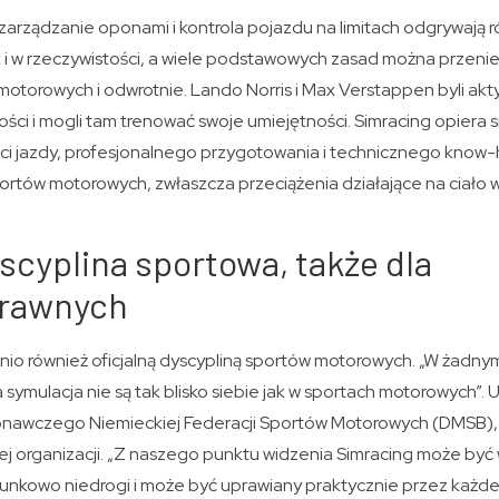
zarządzanie oponami i kontrola pojazdu na limitach odgrywają r
k i w rzeczywistości, a wiele podstawowych zasad można przeni
otorowych i odwrotnie. Lando Norris i Max Verstappen byli akt
ci i mogli tam trenować swoje umiejętności. Simracing opiera s
ci jazdy, profesjonalnego przygotowania i technicznego know-h
sportów motorowych, zwłaszcza przeciążenia działające na ciało
yscyplina sportowa, także dla
prawnych
atnio również oficjalną dyscypliną sportów motorowych. „W żadny
a symulacja nie są tak blisko siebie jak w sportach motorowych”.
onawczego Niemieckiej Federacji Sportów Motorowych (DMSB),
 tej organizacji. „Z naszego punktu widzenia Simracing może b
unkowo niedrogi i może być uprawiany praktycznie przez każd