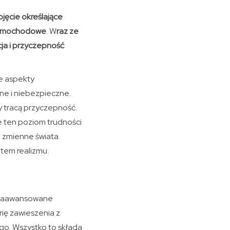
jęcie określające
 samochodowe
. W
raz ze
cja i przyczepność
e aspekty
ne i niebezpieczne.
 tracą przyczepność.
ie ten poziom trudności
 zmienne świata
tem realizmu.
e zaawansowane
ię zawieszenia z
go. Wszystko to składa