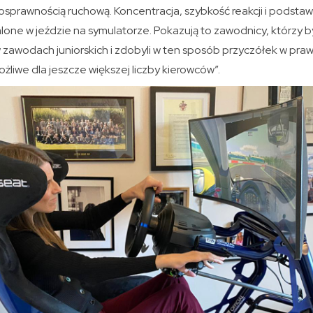
osprawnością ruchową. Koncentracja, szybkość reakcji i podst
one w jeździe na symulatorze. Pokazują to zawodnicy, którzy by
 zawodach juniorskich i zdobyli w ten sposób przyczółek w pra
żliwe dla jeszcze większej liczby kierowców”.