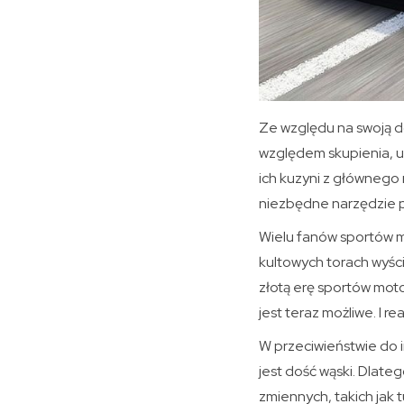
Ze względu na swoją d
względem skupienia, um
ich kuzyni z głównego 
niezbędne narzędzie p
Wielu fanów sportów 
kultowych torach wyśc
złotą erę sportów mot
jest teraz możliwe. I r
W przeciwieństwie do 
jest dość wąski. Dlate
zmiennych, takich jak t