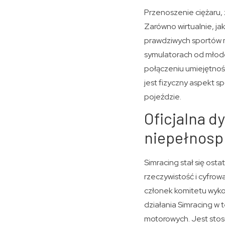
Przenoszenie ciężaru, 
Zarówno wirtualnie, ja
prawdziwych sportów m
symulatorach od młodoś
połączeniu umiejętnoś
jest fizyczny aspekt 
pojeździe.
Oficjalna d
niepełnos
Simracing stał się ost
rzeczywistość i cyfrow
członek komitetu wyk
działania Simracing w
motorowych. Jest stos