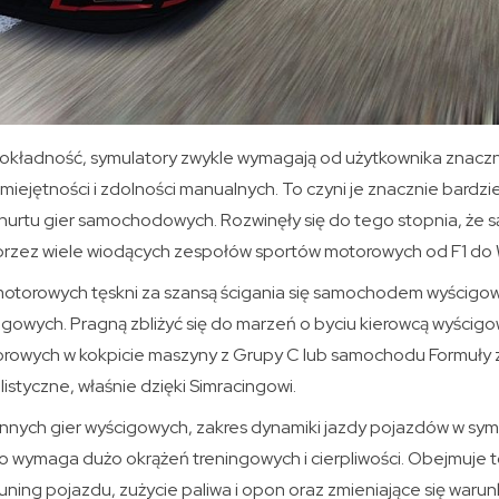
okładność, symulatory zwykle wymagają od użytkownika znaczn
iejętności i zdolności manualnych. To czyni je znacznie bardziej
nurtu gier samochodowych. Rozwinęły się do tego stopnia, że ​
rzez wiele wiodących zespołów sportów motorowych od F1 do 
motorowych tęskni za szansą ścigania się samochodem wyścig
igowych. Pragną zbliżyć się do marzeń o byciu kierowcą wyścigo
orowych w kokpicie maszyny z Grupy C lub samochodu Formuły z
ealistyczne, właśnie dzięki Simracingowi.
innych gier wyścigowych, zakres dynamiki jazdy pojazdów w sy
go wymaga dużo okrążeń treningowych i cierpliwości. Obejmuje t
uning pojazdu, zużycie paliwa i opon oraz zmieniające się warunk