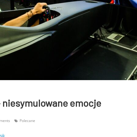
– niesymulowane emocje
ments
Polecane
sik