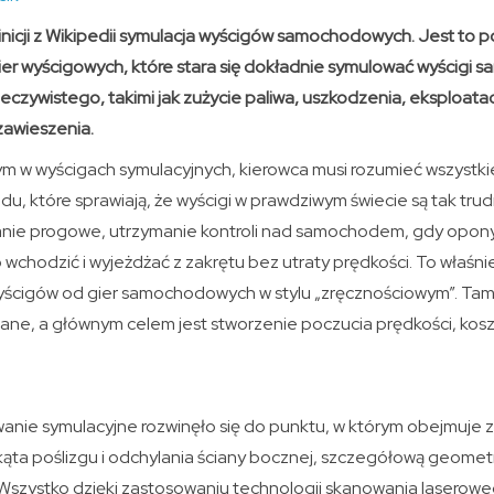
nicji z Wikipedii symulacja wyścigów samochodowych. Jest to po
er wyścigowych, które stara się dokładnie symulować wyścigi
eczywistego, takimi jak zużycie paliwa, uszkodzenia, eksploata
zawieszenia.
m w wyścigach symulacyjnych, kierowca musi rozumieć wszystki
, które sprawiają, że wyścigi w prawdziwym świecie są tak trud
nie progowe, utrzymanie kontroli nad samochodem, gdy opony
 wchodzić i wyjeżdżać z zakrętu bez utraty prędkości. To właśn
yścigów od gier samochodowych w stylu „zręcznościowym”. Tam
ane, a głównym celem jest stworzenie poczucia prędkości, kosz
anie symulacyjne rozwinęło się do punktu, w którym obejmuj
kąta poślizgu i odchylania ściany bocznej, szczegółową geometr
 Wszystko dzięki zastosowaniu technologii skanowania laserowe