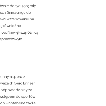
ównie decydującą rolę.
eść z Simracingu do
ywni w trenowaniu na
ię również na
ow. Największą różnicą
 w prawdziwym
m innym sporcie
 Uważa dr Gerd Ennser,
 odpowiedzialny za
yć wstępem do sportów
ego – notabene także