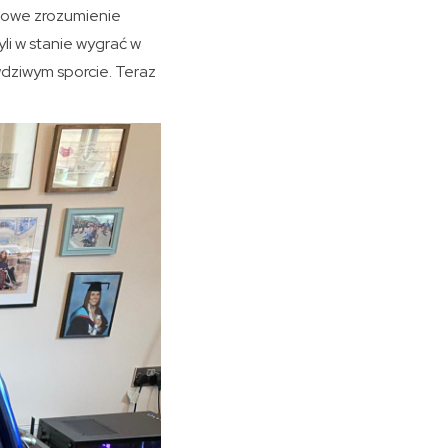
awowe zrozumienie
li w stanie wygrać w
wdziwym sporcie. Teraz