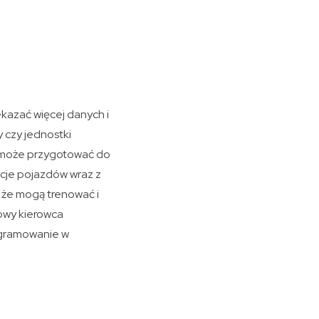
kazać więcej danych i
 czy jednostki
re może przygotować do
cje pojazdów wraz z
 że mogą trenować i
owy kierowca
ogramowanie w