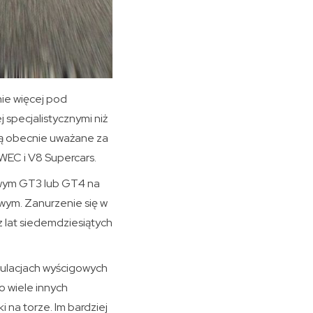
ie więcej pod
 specjalistycznymi niż
​są obecnie uważane za
WEC i V8 Supercars.
owym GT3 lub GT4 na
wym. Zanurzenie się w
 lat siedemdziesiątych
mulacjach wyścigowych
o wiele innych
i na torze. Im bardziej