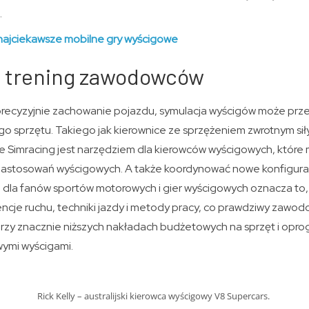
.
najciekawsze mobilne gry wyścigowe
– trening zawodowców
precyzyjnie zachowanie pojazdu, symulacja wyścigów może prze
o sprzętu. Takiego jak kierownice ze sprzężeniem zwrotnym siły
że ​​Simracing jest narzędziem dla kierowców wyścigowych, któ
zastosowań wyścigowych. A także koordynować nowe konfigura
e, dla fanów sportów motorowych i gier wyścigowych oznacza to,
ncje ruchu, techniki jazdy i metody pracy, co prawdziwy zawod
przy znacznie niższych nakładach budżetowych na sprzęt i opr
ymi wyścigami.
Rick Kelly – australijski kierowca wyścigowy V8 Supercars.