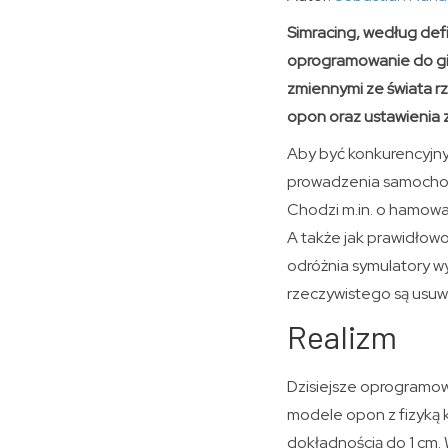
Simracing, według defi
oprogramowanie do gi
zmiennymi ze świata rz
opon oraz ustawienia 
Aby być konkurencyjny
prowadzenia samochodu
Chodzi m.in. o hamowa
A także jak prawidłowo
odróżnia symulatory w
rzeczywistego są usuw
Realizm
Dzisiejsze oprogramow
modele opon z fizyką 
dokładnością do 1 cm.