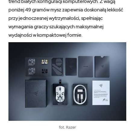
trend białych konfiguracji komputerowych. Z wagą
poniżej 49 gramów mysz zapewnia doskonałą lekkość
przy jednoczesnej wytrzymałości, spełniając
wymagania graczy szukających maksymalnej
wydajności w kompaktowej formie.
fot. Razer