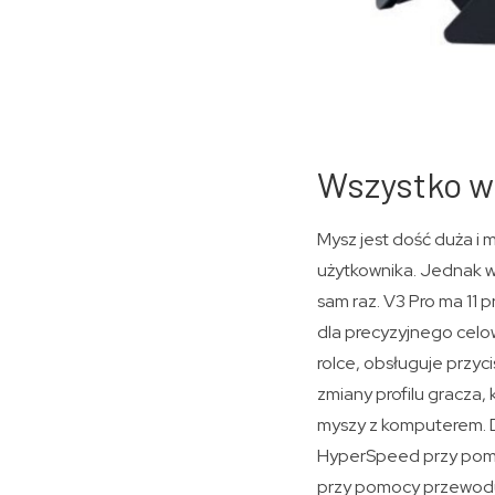
Wszystko w 
Mysz jest dość duża i m
użytkownika. Jednak wi
sam raz. V3 Pro ma 11 
dla precyzyjnego celo
rolce, obsługuje przyc
zmiany profilu gracza,
myszy z komputerem. 
HyperSpeed przy pomo
przy pomocy przewod