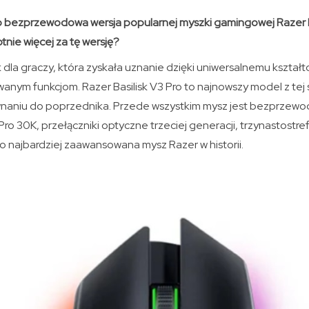
 to bezprzewodowa wersja popularnej myszki gamingowej Razer B
nie więcej za tę wersję?
k dla graczy, która zyskała uznanie dzięki uniwersalnemu kształto
nym funkcjom. Razer Basilisk V3 Pro to najnowszy model z tej 
wnaniu do poprzednika. Przede wszystkim mysz jest bezprzew
ro 30K, przełączniki optyczne trzeciej generacji, trzynastostr
o najbardziej zaawansowana mysz Razer w historii.