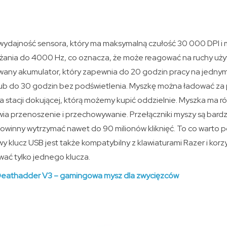
ydajność sensora, który ma maksymalną czułość 30 000 DPI i
eżania do 4000 Hz, co oznacza, że może reagować na ruchy uży
any akumulator, który zapewnia do 20 godzin pracy na jednym
ub do 30 godzin bez podświetlenia. Myszkę można ładować z
stacji dokującej, którą możemy kupić oddzielnie. Myszka ma r
wia przenoszenie i przechowywanie. Przełączniki myszy są bardz
winny wytrzymać nawet do 90 milionów kliknięć. To co warto p
y klucz USB jest także kompatybilny z klawiaturami Razer i korz
ać tylko jednego klucza.
Deathadder V3 – gamingowa mysz dla zwycięzców