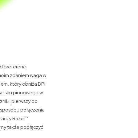
d preferencji
o moim zdaniem waga w
iem, który obniża DPI
zycisku pionowego w
zniki: pierwszy do
ny sposobu połączenia
graczy Razer™
my także podłączyć