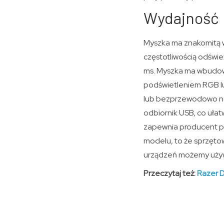
Wydajność
Myszka ma znakomitą w
częstotliwością odświ
ms. Myszka ma wbudow
podświetleniem RGB l
lub bezprzewodowo na 
odbiornik USB, co ułat
zapewnia producent po
modelu, to że sprzętow
urządzeń możemy używ
Przeczytaj też:
Razer 