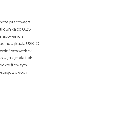
 może pracować z
tkownika co 0,25
 ładowaniu z
a pomocą kabla USB-C
ównież schowek na
o wytrzymałe i jak
odkreślić w tym
ystając z dwóch