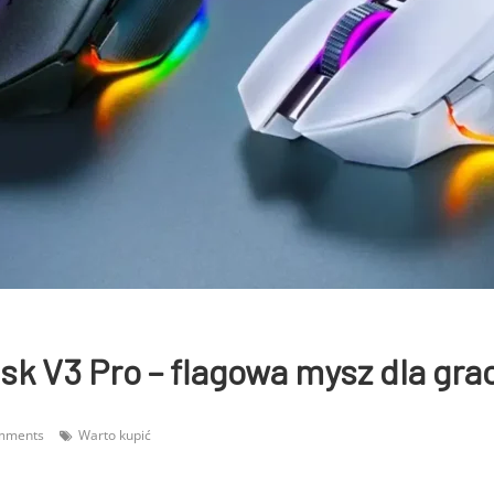
isk V3 Pro – flagowa mysz dla gra
mments
Warto kupić