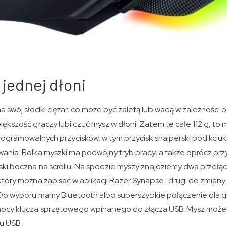
jednej dłoni
a swój słodki ciężar, co może być zaletą lub wadą w zależności o
ększość graczy lubi czuć mysz w dłoni. Zatem te całe 112 g, t
programowalnych przycisków, w tym przycisk snajperski pod kciuk
wania. Rolka myszki ma podwójny tryb pracy, a także oprócz pr
iski boczna na scrollu. Na spodzie myszy znajdziemy dwa przełąc
 który można zapisać w aplikacji Razer Synapse i drugi do zmia
Do wyboru mamy Bluetooth albo superszybkie połączenie dla 
cy klucza sprzętowego wpinanego do złącza USB. Mysz może
u USB.