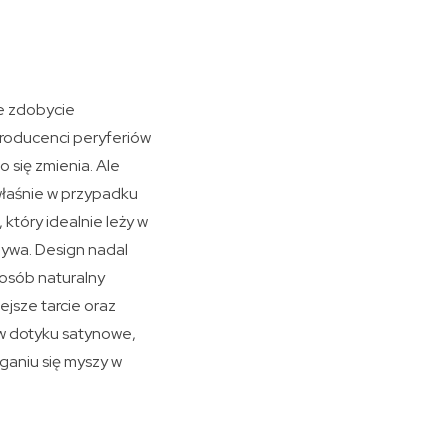
le zdobycie
producenci peryferiów
 się zmienia. Ale
 właśnie w przypadku
 który idealnie leży w
zywa. Design nadal
osób naturalny
ejsze tarcie oraz
 w dotyku satynowe,
ganiu się myszy w