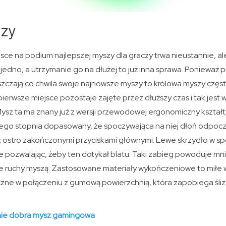
zy
sce na podium najlepszej myszy dla graczy trwa nieustannie, a
jedno, a utrzymanie go na dłużej to już inna sprawa. Ponieważ 
zają co chwila swoje najnowsze myszy to królowa myszy często
pierwsze miejsce pozostaje zajęte przez dłuższy czas i tak jest
 Mysz ta ma znany już z wersji przewodowej ergonomiczny kształt,
 tego stopnia dopasowany, że spoczywająca na niej dłoń odpoc
 ostro zakończonymi przyciskami głównymi. Lewe skrzydło w sp
e pozwalając, żeby ten dotykał blatu. Taki zabieg powoduje mni
ze ruchy myszą. Zastosowane materiały wykończeniowe to miłe
zne w połączeniu z gumową powierzchnią, która zapobiega śliz
lnie dobra mysz gamingowa