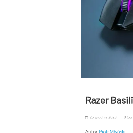
Razer Basil
25 grudnia 2023
0 Co
Autor:
Piotr Młyński