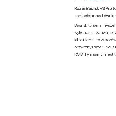
Razer Basilisk V3 Pro
zapłacić ponad dwukrot
Basilisk to seria mysze
wykonania i zaawansowa
kilka ulepszeń w poró
optyczny Razer Focus P
RGB. Tym samym jest t