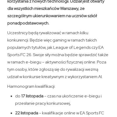
korzystania z nowych technologii. Udział jest otwarty
dla wszystkich mieszkańców Warszawy, ze
szczególnym ukierunkowaniem na uczniów szkół
ponadpodstawowych.
Uczestnicy będą rywalizować w ramach kilku
konkurencji. Będzie więc gaming w ramach takich
popularnych tytułów, jak League of Legends czy EA
Sports FC 26. Swoje siły można będzie sprawdzić także
w ramach e-biegu – aktywności fizycznej online. Poza
tym osoby, które zgłoszą się do rywalizacji wezmą
udział w konkursie kreatywnym z wykorzystaniem AI.
Harmonogram kwalifikacji:
do
17 listopada
– czas na ukończenie e-biegu i
przesłanie pracy konkursowej,
22 listopada
– kwalifikacje online w EA Sports FC