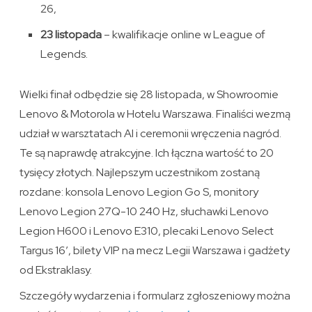
26,
23 listopada
– kwalifikacje online w League of
Legends.
Wielki finał odbędzie się 28 listopada, w Showroomie
Lenovo & Motorola w Hotelu Warszawa. Finaliści wezmą
udział w warsztatach AI i ceremonii wręczenia nagród.
Te są naprawdę atrakcyjne. Ich łączna wartość to 20
tysięcy złotych. Najlepszym uczestnikom zostaną
rozdane: konsola Lenovo Legion Go S, monitory
Lenovo Legion 27Q-10 240 Hz, słuchawki Lenovo
Legion H600 i Lenovo E310, plecaki Lenovo Select
Targus 16′, bilety VIP na mecz Legii Warszawa i gadżety
od Ekstraklasy.
Szczegóły wydarzenia i formularz zgłoszeniowy można