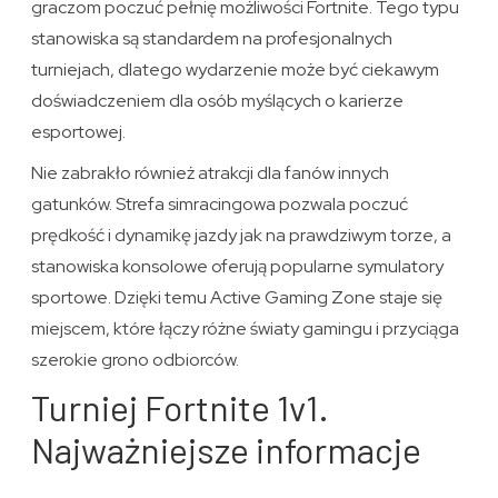
graczom poczuć pełnię możliwości Fortnite. Tego typu
stanowiska są standardem na profesjonalnych
turniejach, dlatego wydarzenie może być ciekawym
doświadczeniem dla osób myślących o karierze
esportowej.
Nie zabrakło również atrakcji dla fanów innych
gatunków. Strefa simracingowa pozwala poczuć
prędkość i dynamikę jazdy jak na prawdziwym torze, a
stanowiska konsolowe oferują popularne symulatory
sportowe. Dzięki temu Active Gaming Zone staje się
miejscem, które łączy różne światy gamingu i przyciąga
szerokie grono odbiorców.
Turniej Fortnite 1v1.
Najważniejsze informacje