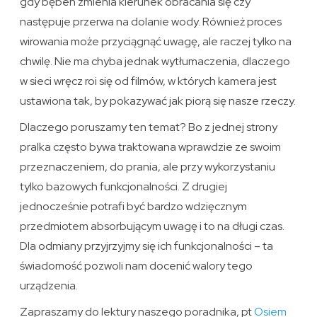
gdy bęben zmienia kierunek obracania się czy
następuje przerwa na dolanie wody. Również proces
wirowania może przyciągnąć uwagę, ale raczej tylko na
chwilę. Nie ma chyba jednak wytłumaczenia, dlaczego
w sieci wręcz roi się od filmów, w których kamera jest
ustawiona tak, by pokazywać jak piorą się nasze rzeczy.
Dlaczego poruszamy ten temat? Bo z jednej strony
pralka często bywa traktowana wprawdzie ze swoim
przeznaczeniem, do prania, ale przy wykorzystaniu
tylko bazowych funkcjonalności. Z drugiej
jednocześnie potrafi być bardzo wdzięcznym
przedmiotem absorbującym uwagę i to na długi czas.
Dla odmiany przyjrzyjmy się ich funkcjonalności – ta
świadomość pozwoli nam docenić walory tego
urządzenia.
Zapraszamy do lektury naszego poradnika, pt
Osiem