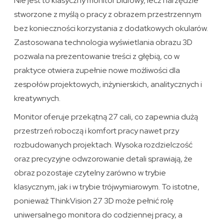
Nie jest to klasyczny monitor biurowy, lecz narzędzie
stworzone z myślą o pracy z obrazem przestrzennym
bez konieczności korzystania z dodatkowych okularów.
Zastosowana technologia wyświetlania obrazu 3D
pozwala na prezentowanie treści z głębią, co w
praktyce otwiera zupełnie nowe możliwości dla
zespołów projektowych, inżynierskich, analitycznych i
kreatywnych.
Monitor oferuje przekątną 27 cali, co zapewnia dużą
przestrzeń roboczą i komfort pracy nawet przy
rozbudowanych projektach. Wysoka rozdzielczość
oraz precyzyjne odwzorowanie detali sprawiają, że
obraz pozostaje czytelny zarówno w trybie
klasycznym, jak i w trybie trójwymiarowym. To istotne,
ponieważ ThinkVision 27 3D może pełnić rolę
uniwersalnego monitora do codziennej pracy, a