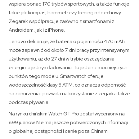
wspiera ponad 170 trybów sportowych, a także funkcje
takie jak kompas, barometr czy trening oddechowy.
Zegarek współpracuje zarówno z smartfonami z
Androidem, jak i z iPhone.
Lenovo deklaruje, że bateria o pojemności 470 mAh
może zapewnić od około 7 dni pracy przy intensywnym
użytkowaniu, aż do 27 dni w trybie oszczędzania
energii na jednym ładowaniu. To jeden z mocniejszych
punktów tego modelu. Smartwatch oferuje
wodoszczelność klasy 5 ATM, co oznacza odporność
na zanurzenia i pozwala na korzystanie z zegarka także
podczas pływania.
Na rynku chińskim Watch GT Pro został wyceniony na
899 juanów. Nie ma jeszcze potwierdzonych informacji
o globalnej dostępności i cenie poza Chinami.