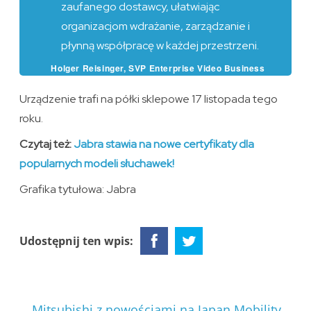
zaufanego dostawcy, ułatwiając
organizacjom wdrażanie, zarządzanie i
płynną współpracę w każdej przestrzeni.
Holger Reisinger, SVP Enterprise Video Business
Unit w Jabra
Urządzenie trafi na półki sklepowe 17 listopada tego
roku.
Czytaj też:
Jabra stawia na nowe certyfikaty dla
popularnych modeli słuchawek!
Grafika tytułowa: Jabra
Udostępnij ten wpis:
←
Mitsubishi z nowościami na Japan Mobility