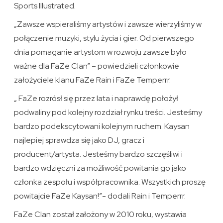
Sports Illustrated.
„Zawsze wspieraliśmy artystów i zawsze wierzyliśmy w
połączenie muzyki, stylu życia i gier. Od pierwszego
dnia pomaganie artystom w rozwoju zawsze było
ważne dla FaZe Clan” – powiedzieli członkowie
założyciele klanu FaZe Rain i FaZe Temperrr.
„ FaZe rozrósł się przez lata i naprawdę położył
podwaliny pod kolejny rozdział rynku treści. Jesteśmy
bardzo podekscytowani kolejnym ruchem. Kaysan
najlepiej sprawdza się jako DJ, gracz i
producent/artysta. Jesteśmy bardzo szczęśliwi i
bardzo wdzięczni za możliwość powitania go jako
członka zespołu i współpracownika. Wszystkich proszę
powitajcie FaZe Kaysan!”- dodali Rain i Temperrr.
FaZe Clan został założony w 2010 roku, wystawia