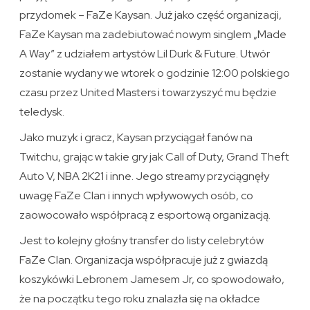
przydomek – FaZe Kaysan. Już jako część organizacji,
FaZe Kaysan ma zadebiutować nowym singlem „Made
A Way” z udziałem artystów Lil Durk & Future. Utwór
zostanie wydany we wtorek o godzinie 12:00 polskiego
czasu przez United Masters i towarzyszyć mu będzie
teledysk.
Jako muzyk i gracz, Kaysan przyciągał fanów na
Twitchu, grając w takie gry jak Call of Duty, Grand Theft
Auto V, NBA 2K21 i inne. Jego streamy przyciągnęły
uwagę FaZe Clan i innych wpływowych osób, co
zaowocowało współpracą z esportową organizacją.
Jest to kolejny głośny transfer do listy celebrytów
FaZe Clan. Organizacja współpracuje już z gwiazdą
koszykówki Lebronem Jamesem Jr, co spowodowało,
że na początku tego roku znalazła się na okładce