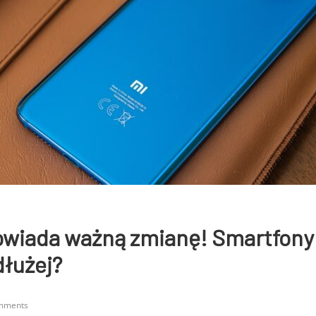
owiada ważną zmianę! Smartfony
dłużej?
mments