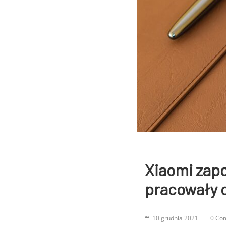
Xiaomi zap
pracowały 
10 grudnia 2021
0 Co