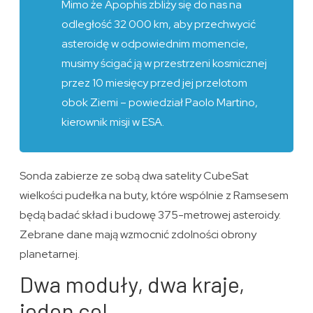
Mimo że Apophis zbliży się do nas na
odległość 32 000 km, aby przechwycić
asteroidę w odpowiednim momencie,
musimy ścigać ją w przestrzeni kosmicznej
przez 10 miesięcy przed jej przelotom
obok Ziemi – powiedział Paolo Martino,
kierownik misji w ESA.
Sonda zabierze ze sobą dwa satelity CubeSat
wielkości pudełka na buty, które wspólnie z Ramsesem
będą badać skład i budowę 375-metrowej asteroidy.
Zebrane dane mają wzmocnić zdolności obrony
planetarnej.
Dwa moduły, dwa kraje,
jeden cel