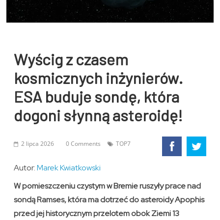
Wyścig z czasem
kosmicznych inżynierów.
ESA buduje sondę, która
dogoni słynną asteroidę!
2 lipca 2026
0 Comments
TOP7
Autor:
Marek Kwiatkowski
W pomieszczeniu czystym w Bremie ruszyły prace nad
sondą Ramses, która ma dotrzeć do asteroidy Apophis
przed jej historycznym przelotem obok Ziemi 13