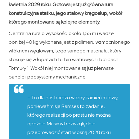
kwietnia 2029 roku. Gotowa jest już główna rura
konstrukcyjna statku, jego stalowy kręgosłup, wokół
którego montowane są kolejne elementy.
Centralna rura o wysokości około 1,55 m i wadze
poniżej 40 kg wykonana jest z polimeru wzmocnionego
włóknem węglowym, tego samego materiału, który
stosuje się w łopatach turbin wiatrowych i bolidach
Formuły 1. Wokół niej montowane są już pierwsze
panele i podsystemy mechaniczne.
– To dla nas bardzo ważny kamień milowy,
ponieważ misja Ramses to zadanie,
którego realizacji po prostu nie można
opóźnić. Musimy bezwzględnie
przeprowadzić start wiosną 2028 roku.