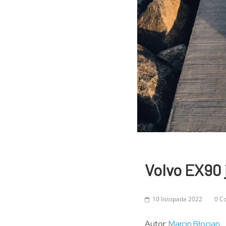
Volvo EX90 j
10 listopada 2022
0 C
Autor:
Marcin Błocian