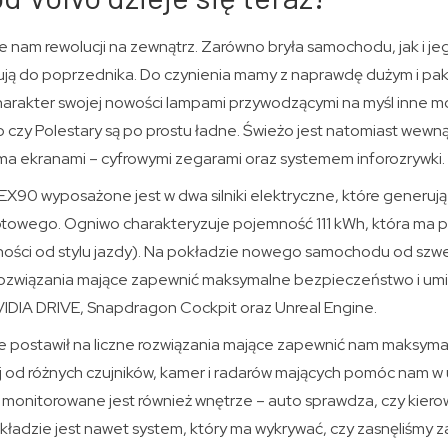
e nam rewolucji na zewnątrz. Zarówno bryła samochodu, jak i je
ują do poprzednika. Do czynienia mamy z naprawdę dużym i 
harakter swojej nowości lampami przywodzącymi na myśl inne mo
czy Polestary są po prostu ładne. Świeżo jest natomiast wewnąt
ma ekranami – cyfrowymi zegarami oraz systemem inforozrywki.
X90 wyposażone jest w dwa silniki elektryczne, które generują 
wego. Ogniwo charakteryzuje pojemność 111 kWh, która ma prz
ości od stylu jazdy). Na pokładzie nowego samochodu od sz
rozwiązania mające zapewnić maksymalne bezpieczeństwo i umil
IDIA DRIVE, Snapdragon Cockpit oraz Unreal Engine.
 że postawił na liczne rozwiązania mające zapewnić nam maksym
aj od różnych czujników, kamer i radarów mających pomóc nam w uni
monitorowane jest również wnętrze – auto sprawdza, czy kiero
kładzie jest nawet system, który ma wykrywać, czy zasnęliśmy za 