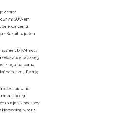
go design
pakownym SUV-em.
dele koncernu. I
rz. Kokpit to jeden
łącznie 517 KM mocy i
ełożyć się na zasięg
wedzkiego koncernu
ać nam jazdę. Bazują
alnie bezpieczne
kaniu kolizji i
wca nie jest zmęczony
kierownicą i w razie