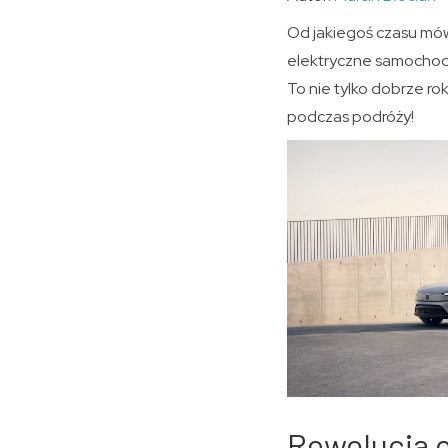
Od jakiegoś czasu mówi
elektryczne samochody
To nie tylko dobrze r
podczas podróży!
Rewolucja o