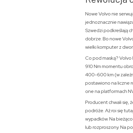
Nowe Volvo nie serwuj
jednoznacznie nawiąz
Szwedzi podkreślają c
dobrze. Bo nowe Volvo 
wielki komputer z dwo
Co pod maską? Volvo E
910 Nm momentu obroto
400-600 km (w zależn
postawiono na liczne 
one na platformach NV
Producent chwali się,
podróże. Aż roi się tut
wypadków. Na bieżąco 
lub rozproszony. Na po