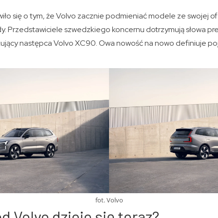
ło się o tym, że Volvo zacznie podmieniać modele ze swojej of
. Przedstawiciele szwedzkiego koncernu dotrzymują słowa pr
okujący następca Volvo XC90. Owa nowość na nowo definiuje p
fot. Volvo
d Volvo dzieje się teraz?