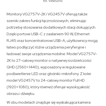
fot. ViewSonic
Monitory VG2757V-2K i VG2457V oferują także
szeroki zakres funkcji łącznościowych, eliminując
potrzebę stosowania dodatkowych stacji dokujących.
Dzięki portowi USB-C z zasilaniem 90 W, Ethernet
RJ45 oraz koncentratorowi USB-A, użytkownicy mogą
łatwo podłączyć różne urządzenia peryferyjne i
ładować swoje urządzenia mobilne. Model VG2757V-
2K to 27-calowy monitor o natywnej rozdzielczości
QHD (2560×1440), wyposażony w regulowane
podświetlenie LED oraz głośniki i mikrofony. Z kolei
model VG2457V to 24-calowy monitor Full HD
(1920×1080), który również oferuje wysoką jakość
obrazu i dźwięku.
W obu modelach znajduje się wyskakująca kamera