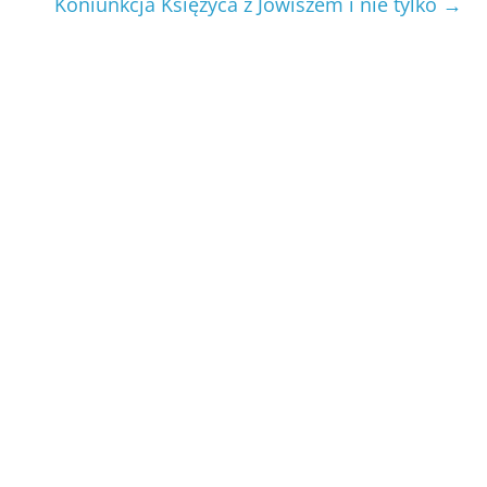
Koniunkcja Księżyca z Jowiszem i nie tylko
→