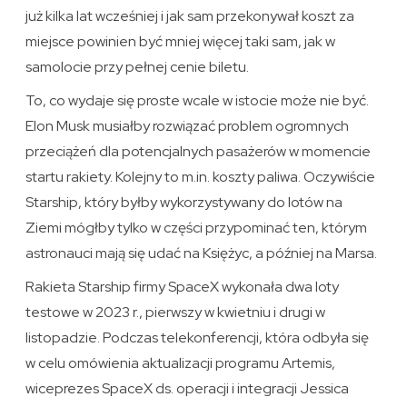
już kilka lat wcześniej i jak sam przekonywał koszt za
miejsce powinien być mniej więcej taki sam, jak w
samolocie przy pełnej cenie biletu.
To, co wydaje się proste wcale w istocie może nie być.
Elon Musk musiałby rozwiązać problem ogromnych
przeciążeń dla potencjalnych pasażerów w momencie
startu rakiety. Kolejny to m.in. koszty paliwa. Oczywiście
Starship, który byłby wykorzystywany do lotów na
Ziemi mógłby tylko w części przypominać ten, którym
astronauci mają się udać na Księżyc, a później na Marsa.
Rakieta Starship firmy SpaceX wykonała dwa loty
testowe w 2023 r., pierwszy w kwietniu i drugi w
listopadzie. Podczas telekonferencji, która odbyła się
w celu omówienia aktualizacji programu Artemis,
wiceprezes SpaceX ds. operacji i integracji Jessica