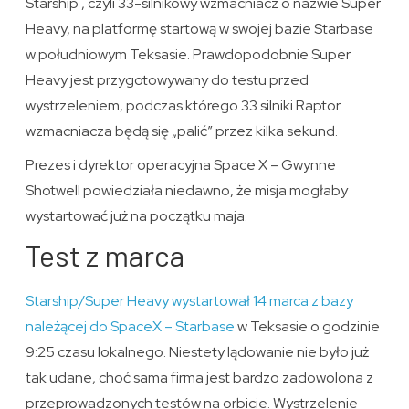
Starship , czyli 33-silnikowy wzmacniacz o nazwie Super
Heavy, na platformę startową w swojej bazie Starbase
w południowym Teksasie. Prawdopodobnie Super
Heavy jest przygotowywany do testu przed
wystrzeleniem, podczas którego 33 silniki Raptor
wzmacniacza będą się „palić” przez kilka sekund.
Prezes i dyrektor operacyjna Space X – Gwynne
Shotwell powiedziała niedawno, że misja mogłaby
wystartować już na początku maja.
Test z marca
Starship/Super Heavy wystartował 14 marca z bazy
należącej do SpaceX – Starbase
w Teksasie o godzinie
9:25 czasu lokalnego. Niestety lądowanie nie było już
tak udane, choć sama firma jest bardzo zadowolona z
przeprowadzonych testów na orbicie. Wystrzelenie